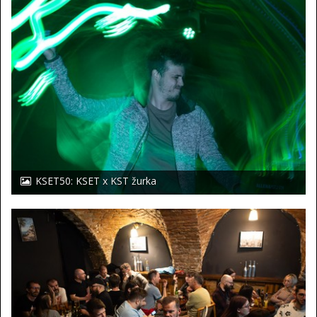
KSET50: KSET x KST žurka