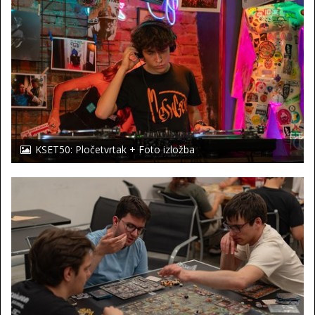
KSET50: Pločetvrtak + Foto izložba