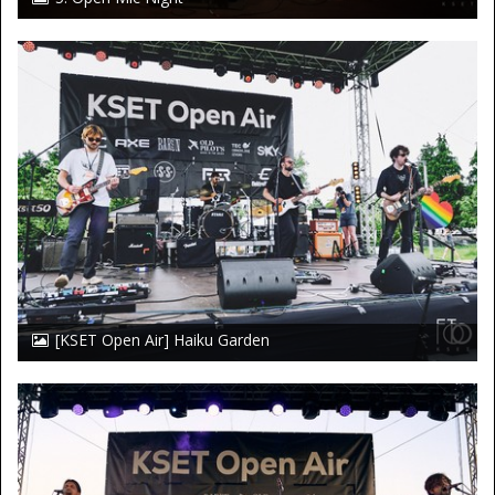
[KSET Open Air] Haiku Garden