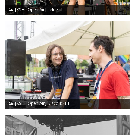
[KSET Open Air] Lelee
[KSET Open Air] Disco KSET