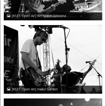
[KSET Open Air] RH Space Orkestra
[KSET Open Air] Haiku Garden