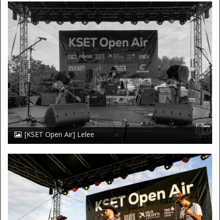
[KSET Open Air] Lelee