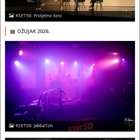
KSET50: Proljetno kino
OŽUJAK 2026.
KSET50: JabbaTon