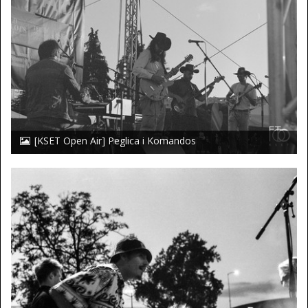
[KSET Open Air] Peglica i Komandos