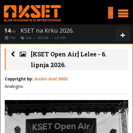
>
14
KSET na Krku 2026.
+
/08
Pet
knk
— 40/26€ — od
20
h
[KSET Open Air] Lelee - 6.
lipnja 2026.
Copyright by:
Andro Anić Milić
Analogno