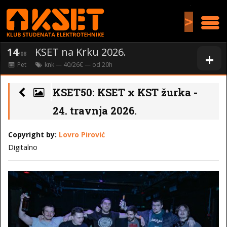
>
14
KSET na Krku 2026.
+
/08
Pet
knk
— 40/26€ — od
20
h
KSET50: KSET x KST žurka -
24. travnja 2026.
Copyright by:
Lovro Pirović
Digitalno