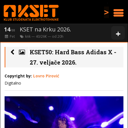
>
14
KSET na Krku 2026.
+
/08
Pet
knk
— 40/26€ — od
20
h
KSET50: Hard Bass Adidas X -
27. veljače 2026.
Copyright by:
Lovro Pirović
Digitalno