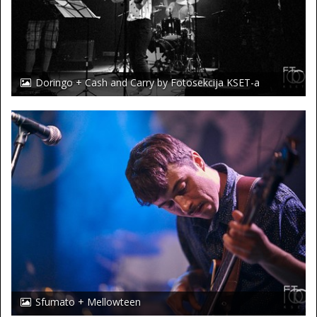
Doringo + Cash and Carry by Fotosekcija KSET-a
Sfumato + Mellowteen