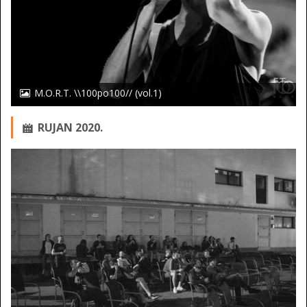
M.O.R.T. \\100po100// (vol.1)
RUJAN 2020.