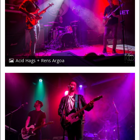
Acid Hags + Rens Argoa