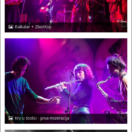
Balkalar + ZborXop
Krv u stolici - prva mizeracija