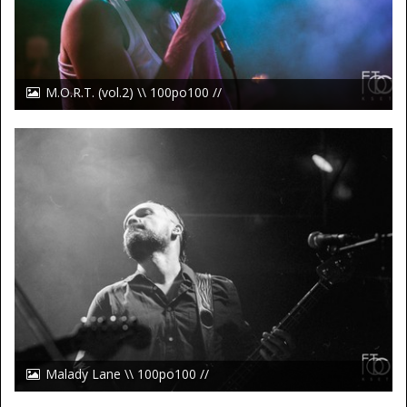
M.O.R.T. (vol.2) \\ 100po100 //
Malady Lane \\ 100po100 //