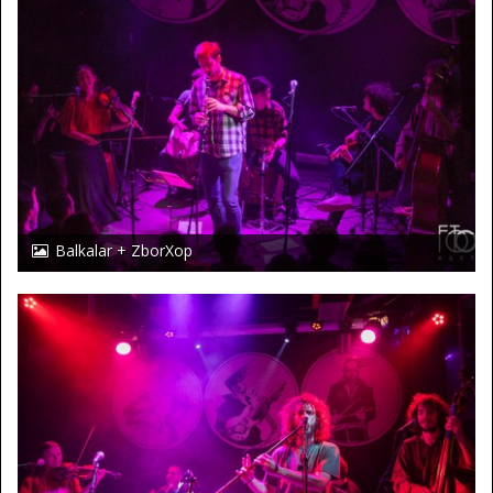
Balkalar + ZborXop