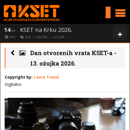
>
14
KSET na Krku 2026.
+
/08
Pet
knk
— 40/26€ — od
20
h
Dan otvorenih vrata KSET-a -
13. ožujka 2026.
Copyright by:
Lovre Tomić
Digitalno