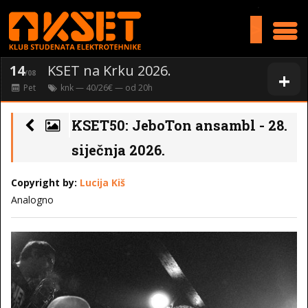
>
14
KSET na Krku 2026.
+
/08
Pet
knk
— 40/26€ — od
20
h
KSET50: JeboTon ansambl - 28.
siječnja 2026.
Copyright by:
Lucija Kiš
Analogno