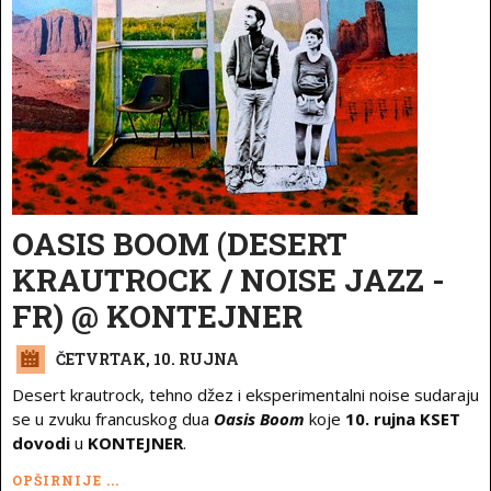
OASIS BOOM (DESERT
KRAUTROCK / NOISE JAZZ -
FR) @ KONTEJNER
ČETVRTAK, 10. RUJNA
Desert krautrock, tehno džez i eksperimentalni noise sudaraju
se u zvuku francuskog dua
Oasis Boom
koje
10. rujna KSET
dovodi
u
KONTEJNER
.
OPŠIRNIJE ...