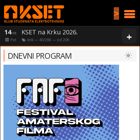
>
14
KSET na Krku 2026.
+
/08
Pet
knk
— 40/26€ — od
20
h
DNEVNI PROGRAM