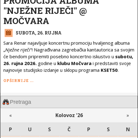
PROMOCIJA ALBUMA
"NJEŽNE RIJEČI" @
MOČVARA
SUBOTA, 26. RUJNA
Sara Renar najavljuje koncertnu promociju hvaljenog albuma
„
Nježne riječi
“! Nagrađivana zagrebačka kantautorica sa svojim
će bendom pripremiti posebno koncertno iskustvo u
subotu,
26. rujna 2026.
godine u
klubu Močvara
i predstaviti svoje
najnovije studijsko izdanje u sklopu programa
KSET50
.
OPŠIRNIJE ...
«
Kolovoz '26
»
P
U
S
Č
P
S
N