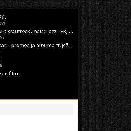
26.
20
h
Oasis Boom (desert krautrock / noise jazz - FR) @ KONTEJNER
0
h
KSET50: Sara Renar – promocija albuma "Nježne riječi" @ Močvara
h
6.
h
kog filma