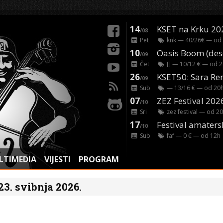
14
KSET na Krku 20
/08
Pet
knk
— 40/26€ — od
10
/09
Čet
[]
— 10/12 € — od
2
26
/09
Sub
— 13/16 € — od
20
07
ZEZ Festival 202
/10
Sri
zez festival
— od
20
17
Festival amaters
/10
Sub
faf
— 0 € — od
12
h
LTIMEDIA
VIJESTI
PROGRAM
 23. svibnja 2026.