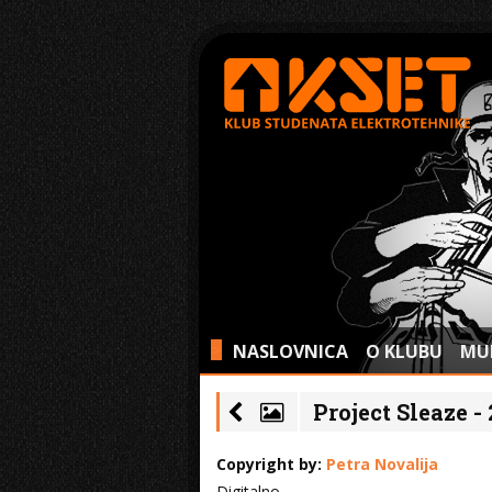
NASLOVNICA
O KLUBU
MU
>
Project Sleaze -
Copyright by:
Petra Novalija
Digitalno