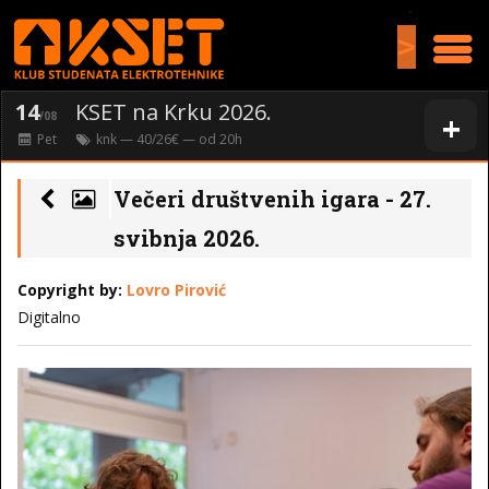
>
14
KSET na Krku 2026.
+
/08
Pet
knk
— 40/26€ — od
20
h
Večeri društvenih igara - 27.
svibnja 2026.
Copyright by:
Lovro Pirović
Digitalno