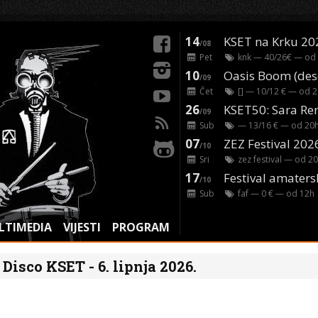
14
KSET na Krku 20
/08
Pet
knk
— 40/26€ — od
10
/09
Čet
[]
— 10/12 € — od
2
26
/09
Sub
— 13/16 € — od
20
07
ZEZ Festival 202
/10
Sri
zez festival
— od
20
17
Festival amaters
/10
Sub
faf
— 0 € — od
12
h
LTIMEDIA
VIJESTI
PROGRAM
Disco KSET - 6. lipnja 2026.