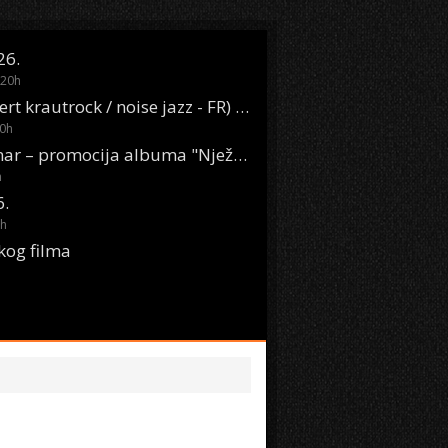
26.
20
h
Oasis Boom (desert krautrock / noise jazz - FR) @ KONTEJNER
0
h
KSET50: Sara Renar – promocija albuma "Nježne riječi" @ Močvara
h
6.
h
kog filma