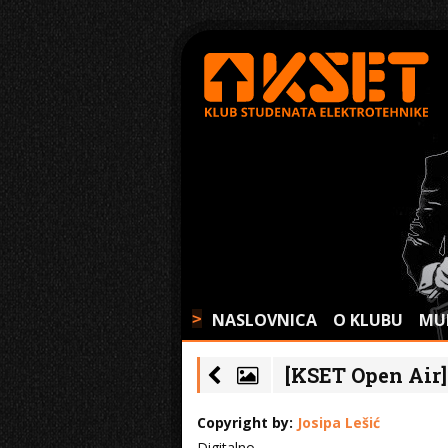
NASLOVNICA
O KLUBU
MU
>
[KSET Open Air] 
Copyright by:
Josipa Lešić
Digitalno