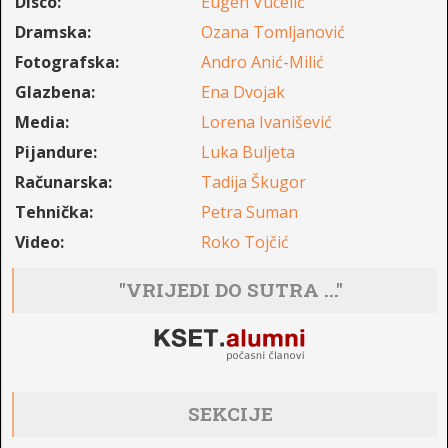
Disco:
Eugen Vucelić
Dramska:
Ozana Tomljanović
Fotografska:
Andro Anić-Milić
Glazbena:
Ena Dvojak
Media:
Lorena Ivanišević
Pijandure:
Luka Buljeta
Računarska:
Tadija Škugor
Tehnička:
Petra Suman
Video:
Roko Tojčić
"VRIJEDI DO SUTRA ..."
SEKCIJE