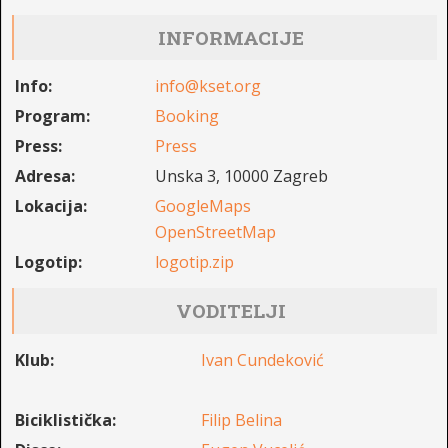
INFORMACIJE
Info:
info@kset.org
Program:
Booking
Press:
Press
Adresa:
Unska 3, 10000 Zagreb
Lokacija:
GoogleMaps
OpenStreetMap
Logotip:
logotip.zip
VODITELJI
Klub:
Ivan Cundeković
Biciklistička:
Filip Belina