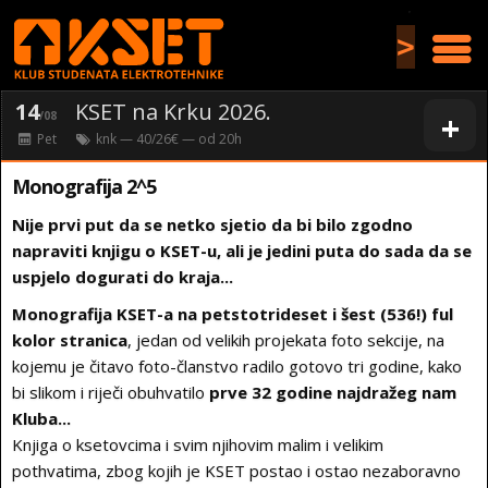
>
14
KSET na Krku 2026.
+
/08
Pet
knk
— 40/26€ — od
20
h
Monografija 2^5
Nije prvi put da se netko sjetio da bi bilo zgodno
napraviti knjigu o KSET-u, ali je jedini puta do sada da se
uspjelo dogurati do kraja...
Monografija KSET-a na petstotrideset i šest (536!) ful
kolor stranica
, jedan od velikih projekata foto sekcije, na
kojemu je čitavo foto-članstvo radilo gotovo tri godine, kako
bi slikom i riječi obuhvatilo
prve 32 godine najdražeg nam
Kluba...
Knjiga o ksetovcima i svim njihovim malim i velikim
pothvatima, zbog kojih je KSET postao i ostao nezaboravno