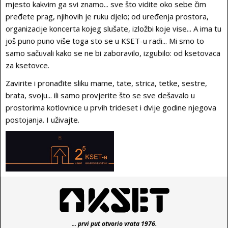
mjesto kakvim ga svi znamo... sve što vidite oko sebe čim
pređete prag, njihovih je ruku djelo; od uređenja prostora,
organizacije koncerta kojeg slušate, izložbi koje vise... A ima tu
još puno puno više toga sto se u KSET-u radi... Mi smo to
samo sačuvali kako se ne bi zaboravilo, izgubilo: od ksetovaca
za ksetovce.
Zavirite i pronađite sliku mame, tate, strica, tetke, sestre,
brata, svoju... ili samo provjerite što se sve dešavalo u
prostorima kotlovnice u prvih trideset i dvije godine njegova
postojanja. I uživajte.
... prvi put otvorio vrata 1976.