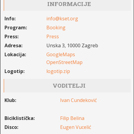
INFORMACIJE
Info:
info@kset.org
Program:
Booking
Press:
Press
Adresa:
Unska 3, 10000 Zagreb
Lokacija:
GoogleMaps
OpenStreetMap
Logotip:
logotip.zip
VODITELJI
Klub:
Ivan Cundeković
Biciklistička:
Filip Belina
Disco:
Eugen Vucelić