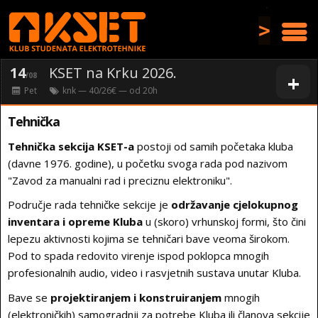
>
14
KSET na Krku 2026.
+
/08
Pet
knk
— 40/26€ — od
20
h
Tehnička
Tehnička sekcija KSET-a
postoji od samih početaka kluba
(davne 1976. godine), u početku svoga rada pod nazivom
"Zavod za manualni rad i preciznu elektroniku".
Područje rada tehničke sekcije je
održavanje cjelokupnog
inventara i opreme Kluba
u (skoro) vrhunskoj formi, što čini
lepezu aktivnosti kojima se tehničari bave veoma širokom.
Pod to spada redovito virenje ispod poklopca mnogih
profesionalnih audio, video i rasvjetnih sustava unutar Kluba.
Bave se
projektiranjem i konstruiranjem
mnogih
(elektroničkih) samogradnji za potrebe Kluba ili članova sekcije