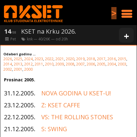
>
14
KSET na Krku 2026.
+
/08
Pet
knk
— 40/26€ — od
20
h
Odaberi godinu ...
2026
,
2025
,
2024
,
2023
,
2022
,
2021
,
2020
,
2019
,
2018
,
2017
,
2016
,
2015
,
2014
,
2013
,
2012
,
2011
,
2010
,
2009
,
2008
,
2007
,
2006
,
2005
,
2004
,
2003
,
2002
,
2001
,
2000
Prosinac 2005.
31.12.2005.
NOVA GODINA U KSET-U!
23.12.2005.
Z: KSET CAFFE
22.12.2005.
VS: THE ROLLING STONES
21.12.2005.
S: SWING