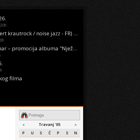
26.
20
h
Oasis Boom (desert krautrock / noise jazz - FR) @ KONTEJNER
0
h
KSET50: Sara Renar – promocija albuma "Nježne riječi" @ Močvara
h
6.
h
kog filma
«
Travanj '05
»
P
U
S
Č
P
S
N