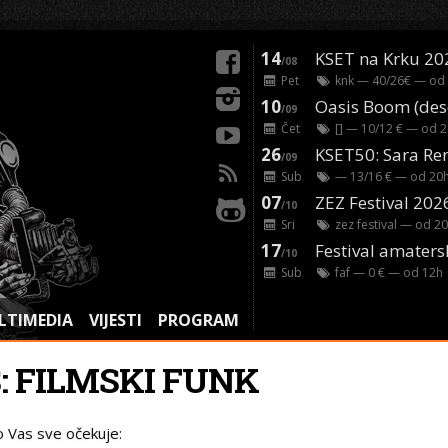
14
KSET na Krku 20
/08
Pet
knk
— 40/26€ — od
10
/09
Čet
[]
— 10/12 € — od
2
26
/09
Sub
— 13/16 € — od
20
07
ZEZ Festival 202
/10
Sri
zez festival
— od
20
17
Festival amaters
/10
Sub
faf
— 0 € — od
12
h
LTIMEDIA
VIJESTI
PROGRAM
: FILMSKI FUNK
o Vas sve očekuje: