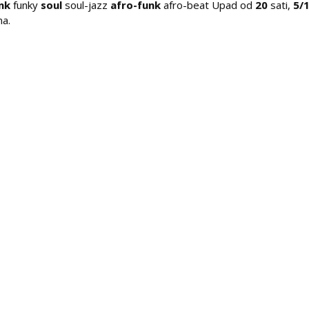
nk
funky
soul
soul-jazz
afro-funk
afro-beat Upad od
20
sati,
5/
na.