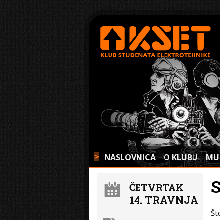
NASLOVNICA
O KLUBU
MU
>
S
ČETVRTAK
14. TRAVNJA
Št