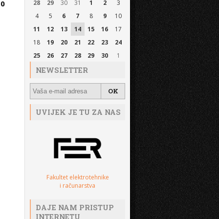
10
28
29
30
31
1
2
3
4
5
6
7
8
9
10
11
12
13
14
15
16
17
18
19
20
21
22
23
24
25
26
27
28
29
30
1
NEWSLETTER
UVIJEK JE TU ZA NAS
Fakultet elektrotehnike
i računarstva
DAJE NAM PRISTUP
INTERNETU