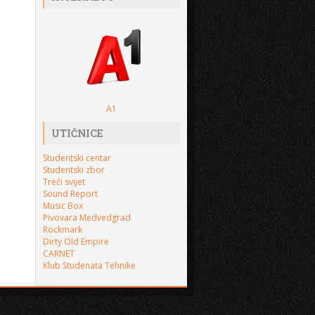
A1
UTIČNICE
Studentski centar
Studentski zbor
Treći svijet
Sound Report
Music Box
Pivovara Medvedgrad
Rockmark
Dirty Old Empire
CARNET
Klub Studenata Tehnike