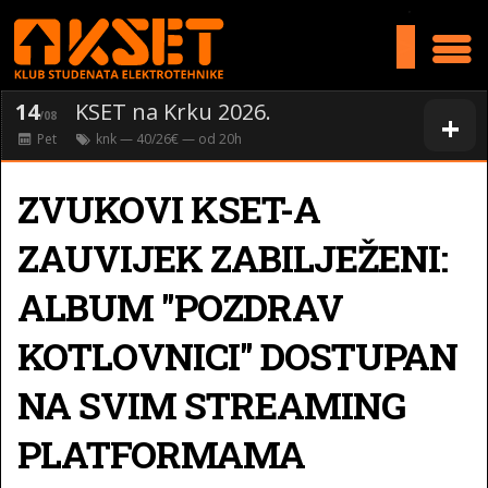
>
14
KSET na Krku 2026.
+
/08
Pet
knk
— 40/26€ — od
20
h
ZVUKOVI KSET-A
ZAUVIJEK ZABILJEŽENI:
ALBUM "POZDRAV
KOTLOVNICI" DOSTUPAN
NA SVIM STREAMING
PLATFORMAMA