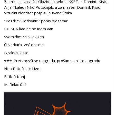
Za miks su zaslužni Glazbena sekcija KSET-a, Dominik Kisić,
Anja Tkalec i Niko Potočnjak, a za master Dominik Kisić.
Vizualni identitet potpisuje Ivana Štuka.
"Pozdrav Kotlovnici" popis pjesama:
IDEM: Nikad ne ne idem van
Svemirko: Zauvijek zen
Čuvarkuća: Već danima
Igralom: Zlato
###: Pretvorivši se u ogradu, prošao sam kroz ogradu
Niko Potočnjak: Live I
Biciklić: Konj
Mašinko: 041