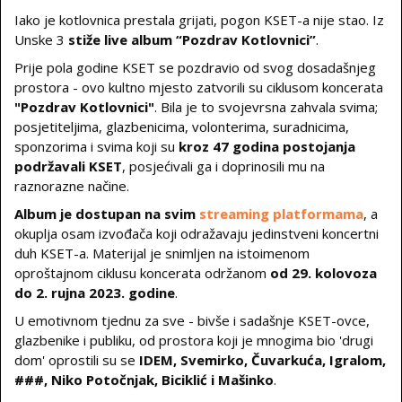
Iako je kotlovnica prestala grijati, pogon KSET-a nije stao. Iz
Unske 3
stiže live album “Pozdrav Kotlovnici”
.
Prije pola godine KSET se pozdravio od svog dosadašnjeg
prostora - ovo kultno mjesto zatvorili su ciklusom koncerata
"Pozdrav Kotlovnici"
. Bila je to svojevrsna zahvala svima;
posjetiteljima, glazbenicima, volonterima, suradnicima,
sponzorima i svima koji su
kroz 47 godina postojanja
podržavali KSET
, posjećivali ga i doprinosili mu na
raznorazne načine.
Album je dostupan na svim
streaming platformama
, a
okuplja osam izvođača koji odražavaju jedinstveni koncertni
duh KSET-a. Materijal je snimljen na istoimenom
oproštajnom ciklusu koncerata održanom
od 29. kolovoza
do 2. rujna 2023. godine
.
U emotivnom tjednu za sve - bivše i sadašnje KSET-ovce,
glazbenike i publiku, od prostora koji je mnogima bio 'drugi
dom' oprostili su se
IDEM, Svemirko, Čuvarkuća, Igralom,
###, Niko Potočnjak, Biciklić i Mašinko
.