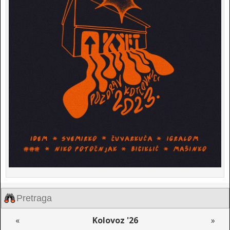
«
Kolovoz '26
»