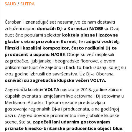
SAUD
/
SUTRA
Čaroban i iznenađujuć set nesumnjivo će nam dostaviti
združeni napori
domaćih DJ-a Korneta i N/OBE-a
. Ovaj
duet čine popularni selektor
koktela plesne i izazovne
glazbe s etno prizvukom Kornet
, te r
adijski voditelj,
filmski i kazališni kompozitor, često radikalni DJ te
producent u usponu N/OBE
. Oboje su već rasplesali
zagrebačke, ljubljanske i beogradske floorove, a ovom
prilikom nastupit će zajedno u back-to-back izdanju kojeg su
kroz godine izbrusili do savršenstva. Uz DJ-a Oberana,
osnivači su zagrebačke klupske večeri VOLTA.
Zagrebački kolektiv
VOLTA
nastao je 2018. godine zbirom
klupskih evenata s izmješanim live actovima i DJ setovima u
Medikinom Attacku. Tijekom sezone predstavljaju
gostovanja regionalnih DJ-a i producenata, a na godišnjoj
bazi u Zagreb dovode prominentno ime globalne klupske
scene, što su
započeli lani udarnim gostovanjem
priznate kinesko-britanske producentice object blue
.