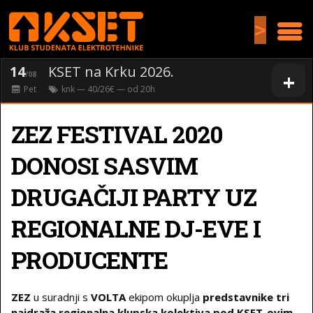
>
14
KSET na Krku 2026.
+
/08
Pet
knk
— 40/26€ — od
20
h
ZEZ FESTIVAL 2020
DONOSI SASVIM
DRUGAČIJI PARTY UZ
REGIONALNE DJ-EVE I
PRODUCENTE
ZEZ
u suradnji s
VOLTA
ekipom okuplja
predstavnike tri
najdraža regionalna klupska kolektiva pod KSET-ovim