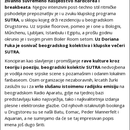
živahno suvremeno nasljedstvo hardcorea i
breakbeata
. Njegov intenzivni post-techno stil ritmičke
psihodelije prepoznatljiv je i u zvuku klupskog programa
SUTRA
, u sklopu kojeg drži rezidenciju u beogradskom
Drugstoreu. Uz srpske floorove, pomeo je i one u Bologni,
Műnchenu, Ljubljani, Istanbulu i Egiptu, a prošlu godinu
okrunio je i svojim prvim Boiler Room setom.
Uz Doriana
Fuka je osnivač beogradskog kolektiva i klupske večeri
SUTRA.
Koncipiran kao slavljenje i promišljanje
rave kulture kroz
teoriju i poeziju
,
beogradski kolektiv SUTRA
nedvojbena
je vodilja nove srpske scene s pozamašnim i odanim lokalnim
fanbaseom. Osim organizacije nezaboravnih, krcatih žurki
zaslužni su i za
vrlo slušanu istoimenu radijsku emisiju
na
beogradskom Radio Aparatu, gdje na tjednoj bazi
predstavljaju kako najsvježija, tako i najkvalitetnija izdanja
plesne i elektronske glazbe. Od njihovih istaknutijih bookinga
u Drugstoreu su se našli Batu, Eomac, Peder Mannerfelt i
Aquarian, a ne sumnjamo da će se taj impresivan popis
imena još dugo širiti.