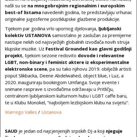
našli su se
na mnogobrojnim regionalnim i europskim
best-of listama
navedenih godina, te predstavljaju vrhunac
originalne jugosferne postklupske glazbene produkcije.
Tijekom par godina vrlo upornog djelovanja,
ljubljanski
kolektiv USTANOVA
samostalno je zaslužan za premijerne
nastupe nekih od najsvježijih globalnih izvođača novih struja
klupske muzike. Uz
Festival Grounded kao glavni godišnji
projekt
, tijekom sezone redovito
dovode i relevantne
LGBT, non-binary i feminist aktere iz eksperimentalne
elektronske scene
, pa su tako njihovu 2019. obilježili artisti
poput Slikbacka, Deene Abdelwahed, object blue, i Luz, a
2020. inauguriraju bookingom Umfanga. Svoje evente i
snimane rasprave s izvođačima održavaju u Pritličju,
centralnom ljubljanskom kulturnom hubu i LGBT caffe baru,
te u Klubu Monokel, “najboljem lezbijskom klubu na svijetu”.
Warrego Valles
/
Ustanova
SAUD
je jedan od najcjenjenijih srpskih DJ-a koji
njeguje