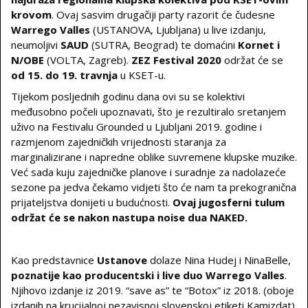
krovom
. Ovaj sasvim drugačiji party razorit će čudesne
Warrego Valles
(USTANOVA, Ljubljana) u live izdanju,
neumoljivi
SAUD
(SUTRA, Beograd) te domaćini
Kornet i
N/OBE
(VOLTA, Zagreb).
ZEZ Festival 2020
održat će se
od 15. do 19. travnja
u KSET-u.
Tijekom posljednih godinu dana ovi su se kolektivi
međusobno počeli upoznavati, što je rezultiralo sretanjem
uživo na Festivalu Grounded u Ljubljani 2019. godine i
razmjenom zajedničkih vrijednosti staranja za
marginalizirane i napredne oblike suvremene klupske muzike.
Već sada kuju zajedničke planove i suradnje za nadolazeće
sezone pa jedva čekamo vidjeti što će nam ta prekogranična
prijateljstva donijeti u budućnosti.
Ovaj jugosferni tulum
održat će se nakon nastupa noise dua NAKED.
Kao predstavnice
Ustanove
dolaze Nina Hudej i NinaBelle,
poznatije kao producentski i live duo Warrego Valles
.
Njihovo izdanje iz 2019. “save as” te “Botox” iz 2018. (oboje
izdanih na krucijalnoj nezavisnoj slovenskoj etiketi Kamizdat)