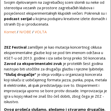
Svojim djelovanjem na zagrebačkoj sceni slomili su neke od
stereotipa vezanih za prostore zagrebačkih klubova i
posjećenost eksperimentalnijih klupskih večeri. Pokrenuli su i
podcast serijal
u kojima podupiru kreativne izlete domaćih i
stranih DJ-a i producenata.
Kornet
/
N/OBE
/
VOLTA
ZEZ Festival
zamišljen je kao mutacija koncertnog ciklusa
eksperimentalne glazbe koji se pod tim imenom održava u
KSET-u od 2013. godine i iza sebe broji preko 50 koncerata.
Zavod za eksperimentalni zvuk
je proteklih šest godina
nastojao biti utočište za drugačiju glazbu i njezine ljubitelje.
"Slušaj drugačije"
je ideja vodilja u organizaciji koncerata
koji iskaču iz uobičajenog formata jazza, punka, popa, metala
ili elektronike, ali ipak predstavljaju sve to. Eksperiment i
improvizacija uporno se bore protiv dosade. Improvizacija je
igra u kojoj nikad ne znaš što ćeš dobiti, zbog čega je ZEZ -
iskustvo.
Ovog proljeća slušamo, gledamo i stvaramo drugačije.