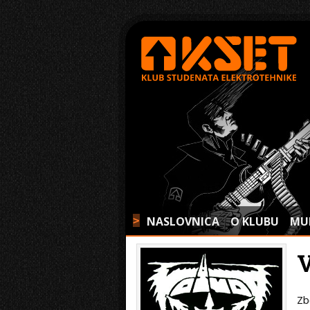
NASLOVNICA
O KLUBU
MU
>
Zb