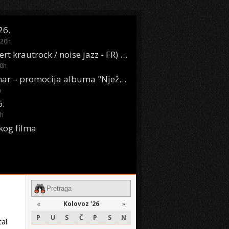
26.
20
h
Oasis Boom (desert krautrock / noise jazz - FR) @ KONTEJNER
0
h
KSET50: Sara Renar – promocija albuma "Nježne riječi" @ Močvara
h
6.
h
kog filma
«
Kolovoz '26
»
P
U
S
Č
P
S
N
tal