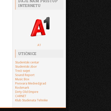
DAJE NAM PRISTUP
INTERNETU
A1
UTIČNICE
Studentski centar
Studentski zbor
Treći svijet
Sound Report
Music Box
Pivovara Medvedgrad
Rockmark
Dirty Old Empire
CARNET
Klub Studenata Tehnike