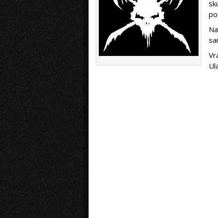
sk
po
Na
sa
Vr
Ul