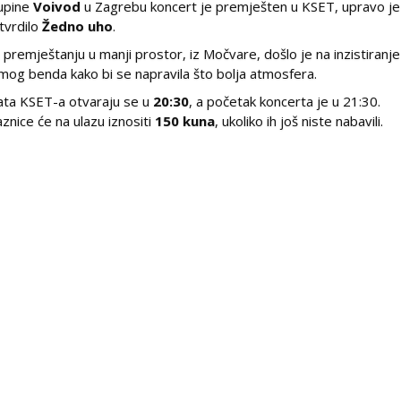
upine
Voivod
u Zagrebu koncert je premješten u KSET, upravo je
tvrdilo
Žedno uho
.
 premještanju u manji prostor, iz Močvare, došlo je na inzistiranje
mog benda kako bi se napravila što bolja atmosfera.
ata KSET-a otvaraju se u
20:30
, a početak koncerta je u 21:30.
aznice će na ulazu iznositi
150 kuna
, ukoliko ih još niste nabavili.