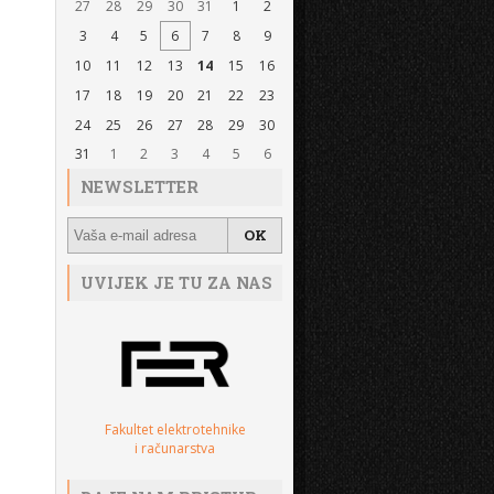
27
28
29
30
31
1
2
3
4
5
6
7
8
9
10
11
12
13
14
15
16
17
18
19
20
21
22
23
24
25
26
27
28
29
30
31
1
2
3
4
5
6
NEWSLETTER
UVIJEK JE TU ZA NAS
Fakultet elektrotehnike
i računarstva