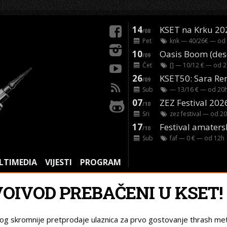
14
KSET na Krku 20
/08
Pet
knk
— 40/26€ — od
10
/09
Čet
[]
— 10/12 € — od
2
26
/09
Sub
— 13/16 € — od
20
07
ZEZ Festival 202
/10
Sri
zez festival
— od
20
17
Festival amaters
/10
Sub
faf
— 0 € — od
12
h
LTIMEDIA
VIJESTI
PROGRAM
VOIVOD PREBAČENI U KSET!
og skromnije pretprodaje ulaznica za prvo gostovanje thrash me