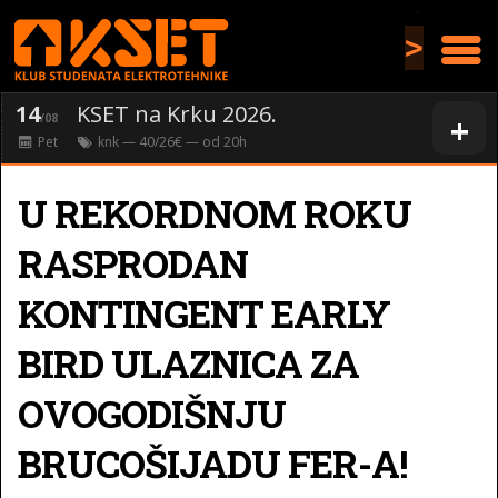
>
14
KSET na Krku 2026.
+
/08
Pet
knk
— 40/26€ — od
20
h
U REKORDNOM ROKU
RASPRODAN
KONTINGENT EARLY
BIRD ULAZNICA ZA
OVOGODIŠNJU
BRUCOŠIJADU FER-A!