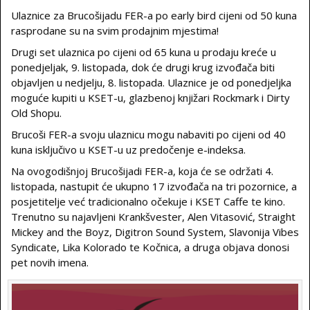
Ulaznice za Brucošijadu FER-a po early bird cijeni od 50 kuna
rasprodane su na svim prodajnim mjestima!
Drugi set ulaznica po cijeni od 65 kuna u prodaju kreće u
ponedjeljak, 9. listopada, dok će drugi krug izvođača biti
objavljen u nedjelju, 8. listopada. Ulaznice je od ponedjeljka
moguće kupiti u KSET-u, glazbenoj knjižari Rockmark i Dirty
Old Shopu.
Brucoši FER-a svoju ulaznicu mogu nabaviti po cijeni od 40
kuna isključivo u KSET-u uz predočenje e-indeksa.
Na ovogodišnjoj Brucošijadi FER-a, koja će se održati 4.
listopada, nastupit će ukupno 17 izvođača na tri pozornice, a
posjetitelje već tradicionalno očekuje i KSET Caffe te kino.
Trenutno su najavljeni Krankšvester, Alen Vitasović, Straight
Mickey and the Boyz, Digitron Sound System, Slavonija Vibes
Syndicate, Lika Kolorado te Kočnica, a druga objava donosi
pet novih imena.