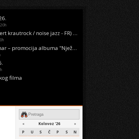
26.
20
h
Oasis Boom (desert krautrock / noise jazz - FR) @ KONTEJNER
0
h
KSET50: Sara Renar – promocija albuma "Nježne riječi" @ Močvara
h
6.
h
kog filma
«
Kolovoz '26
»
P
U
S
Č
P
S
N