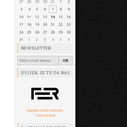
27
28
29
30
31
1
2
3
4
5
6
7
8
9
10
11
12
13
14
15
16
17
18
19
20
21
22
23
24
25
26
27
28
29
30
31
1
2
3
4
5
6
NEWSLETTER
UVIJEK JE TU ZA NAS
Fakultet elektrotehnike
i računarstva