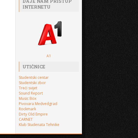
DAJE NAM PRISTUP
INTERNETU
A1
UTIČNICE
Studentski centar
Studentski zbor
Treći svijet
Sound Report
Music Box
Pivovara Medvedgrad
Rockmark
Dirty Old Empire
CARNET
Klub Studenata Tehnike