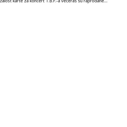
žalost karte za koncert T.B.F.-a večeras su raprodane....