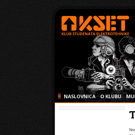
NASLOVNICA
O KLUBU
MU
>
No