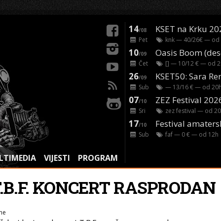
14
KSET na Krku 20
/08
Pet
knk
— 40/26€ — od
10
/09
Čet
[]
— 10/12 € — od
2
26
/09
Sub
— 13/16 € — od
20
07
ZEZ Festival 202
/10
Sri
zez festival
— od
20
17
Festival amaters
/10
Sub
faf
— 0 € — od
12
h
LTIMEDIA
VIJESTI
PROGRAM
T.B.F. KONCERT RASPRODAN
ne