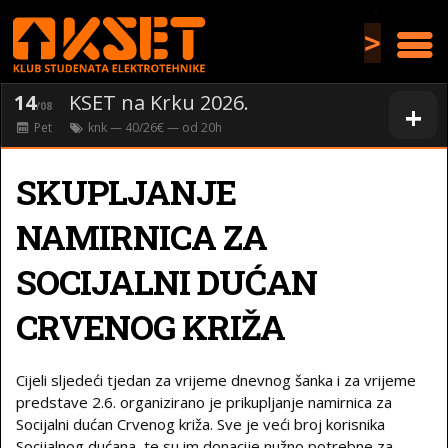
>
14
KSET na Krku 2026.
+
/08
Pet
knk
— 40/26€ — od
20
h
SKUPLJANJE
NAMIRNICA ZA
SOCIJALNI DUĆAN
CRVENOG KRIŽA
Cijeli sljedeći tjedan za vrijeme dnevnog šanka i za vrijeme
predstave 2.6. organizirano je prikupljanje namirnica za
Socijalni dućan Crvenog križa. Sve je veći broj korisnika
Socijalnog dućana, te su im donacije nužno potrebne za