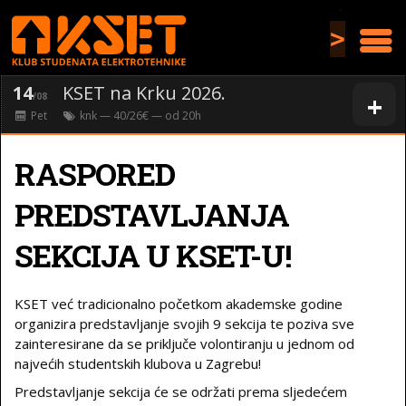
>
14
KSET na Krku 2026.
+
/08
Pet
knk
— 40/26€ — od
20
h
RASPORED
PREDSTAVLJANJA
SEKCIJA U KSET-U!
KSET već tradicionalno početkom akademske godine
organizira predstavljanje svojih 9 sekcija te poziva sve
zainteresirane da se priključe volontiranju u jednom od
najvećih studentskih klubova u Zagrebu!
Predstavljanje sekcija će se održati prema sljedećem