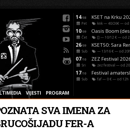
14
KSET na Krku 20
/08
Pet
knk
— 40/26€ — od
10
/09
Čet
[]
— 10/12 € — od
2
26
/09
Sub
— 13/16 € — od
20
07
ZEZ Festival 202
/10
Sri
zez festival
— od
20
17
Festival amaters
/10
Sub
faf
— 0 € — od
12
h
LTIMEDIA
VIJESTI
PROGRAM
POZNATA SVA IMENA ZA
BRUCOŠIJADU FER-A