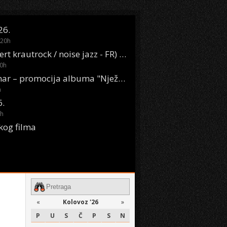
26.
20
h
Oasis Boom (desert krautrock / noise jazz - FR) @ KONTEJNER
0
h
KSET50: Sara Renar – promocija albuma "Nježne riječi" @ Močvara
h
6.
h
kog filma
«
Kolovoz '26
»
P
U
S
Č
P
S
N