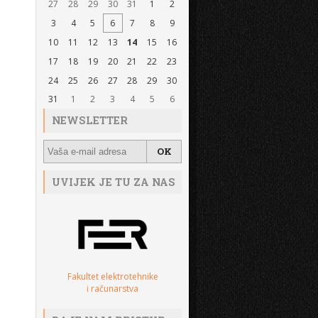
27
28
29
30
31
1
2
3
4
5
6
7
8
9
10
11
12
13
14
15
16
17
18
19
20
21
22
23
24
25
26
27
28
29
30
31
1
2
3
4
5
6
NEWSLETTER
UVIJEK JE TU ZA NAS
Fakultet elektrotehnike
i računarstva