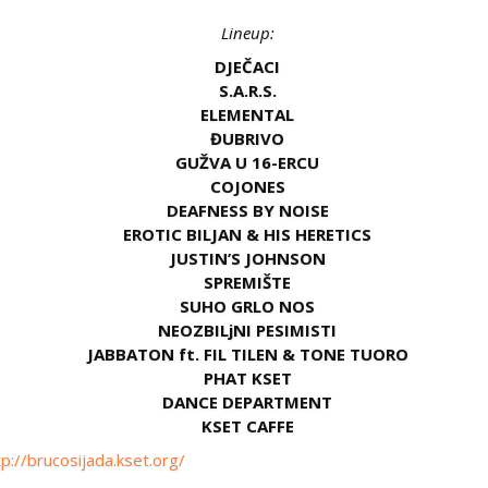
Lineup:
DJEČACI
S.A.R.S.
ELEMENTAL
ĐUBRIVO
GUŽVA U 16-ERCU
COJONES
DEAFNESS BY NOISE
EROTIC BILJAN & HIS HERETICS
JUSTIN’S JOHNSON
SPREMIŠTE
SUHO GRLO NOS
NEOZBILjNI PESIMISTI
JABBATON ft. FIL TILEN & TONE TUORO
PHAT KSET
DANCE DEPARTMENT
KSET CAFFE
tp://brucosijada.kset.org/