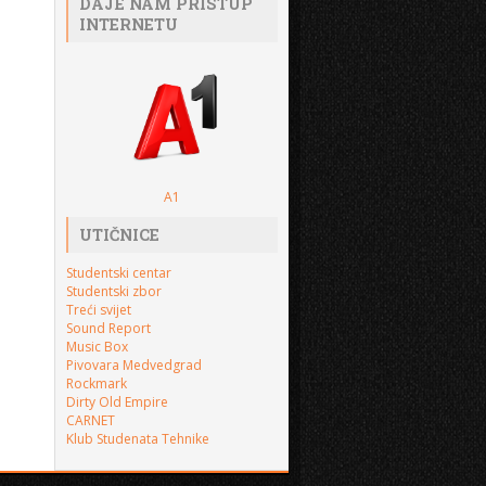
DAJE NAM PRISTUP
INTERNETU
A1
UTIČNICE
Studentski centar
Studentski zbor
Treći svijet
Sound Report
Music Box
Pivovara Medvedgrad
Rockmark
Dirty Old Empire
CARNET
Klub Studenata Tehnike