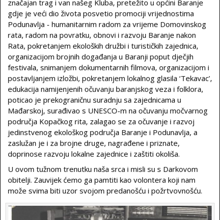
značajan trag i van našeg Kluba, pretežito u općini Baranje
gdje je veći dio života posvetio promociji vrijednostima
Podunavlja - humanitarnim radom za vrijeme Domovinskog
rata, radom na povratku, obnovi i razvoju Baranje nakon
Rata, pokretanjem ekoloških družbi i turističkih zajednica,
organizacijom brojnih događanja u Baranji poput dječjih
festivala, snimanjem dokumentarnih filmova, organizacijom i
postavljanjem izložbi, pokretanjem lokalnog glasila ‘Tekavac’,
edukacija namijenjenih očuvanju baranjskog veza i folklora,
poticao je prekograničnu suradnju sa zajednicama u
Mađarskoj, surađivao s UNESCO-m na očuvanju močvarnog
područja Kopačkog rita, zalagao se za očuvanje i razvoj
jedinstvenog ekološkog područja Baranje i Podunavlja, a
zaslužan je i za brojne druge, nagrađene i priznate,
doprinose razvoju lokalne zajednice i zaštiti okoliša.
U ovom tužnom trenutku naša srca i misli su s Darkovom
obitelji. Zauvijek ćemo ga pamtiti kao volontera koji nam
može svima biti uzor svojom predanošću i požrtvovnošću.