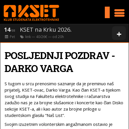
>
14
KSET na Krku 2026.
+
/08
Pet
knk
— 40/26€ — od
20
h
POSLJEDNJI POZDRAV -
DARKO VARGA
S tugom u srcu prenosimo saznanje da je preminuo naš
prijatelj, KSET-ovac, Darko Varga. Kao član KSET-a tijekom
svog studija na Fakultetu elektrotehnike i računarstva
zadužio nas je za brojne slušaonice i koncerte kao član Disko
sekcije KSET-a, ali i kao autor za brojne priloge u
studentskom glasilu “Naš List”.
Svojim izuzetnim volonterskim angažmanom ostavio je