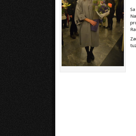
Sa
Na
pr
Ra
Za
tu