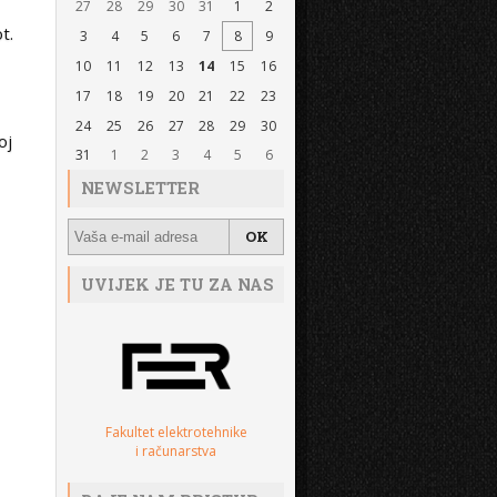
27
28
29
30
31
1
2
t.
3
4
5
6
7
8
9
10
11
12
13
14
15
16
17
18
19
20
21
22
23
24
25
26
27
28
29
30
oj
31
1
2
3
4
5
6
NEWSLETTER
UVIJEK JE TU ZA NAS
Fakultet elektrotehnike
i računarstva