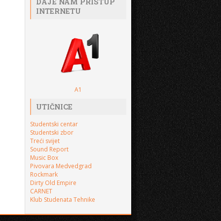
DAJE NAM PRISTUP
INTERNETU
A1
UTIČNICE
Studentski centar
Studentski zbor
Treći svijet
Sound Report
Music Box
Pivovara Medvedgrad
Rockmark
Dirty Old Empire
CARNET
Klub Studenata Tehnike