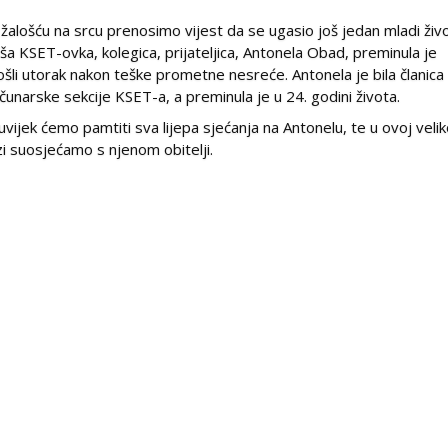
 žalošću na srcu prenosimo vijest da se ugasio još jedan mladi živo
ša KSET-ovka, kolegica, prijateljica, Antonela Obad, preminula je
ošli utorak nakon teške prometne nesreće. Antonela je bila članica
čunarske sekcije KSET-a, a preminula je u 24. godini života.
uvijek ćemo pamtiti sva lijepa sjećanja na Antonelu, te u ovoj velik
zi suosjećamo s njenom obitelji.