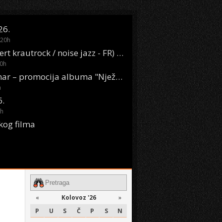
26.
20
h
Oasis Boom (desert krautrock / noise jazz - FR) @ KONTEJNER
0
h
KSET50: Sara Renar – promocija albuma "Nježne riječi" @ Močvara
h
6.
h
kog filma
«
Kolovoz '26
»
P
U
S
Č
P
S
N