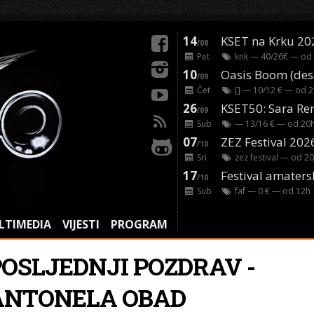
14
KSET na Krku 20
/08
Pet
knk
— 40/26€ — od
10
/09
Čet
[]
— 10/12 € — od
2
26
/09
Sub
— 13/16 € — od
20
07
ZEZ Festival 202
/10
Sri
zez festival
— od
20
17
Festival amaters
/10
Sub
faf
— 0 € — od
12
h
LTIMEDIA
VIJESTI
PROGRAM
POSLJEDNJI POZDRAV -
ANTONELA OBAD