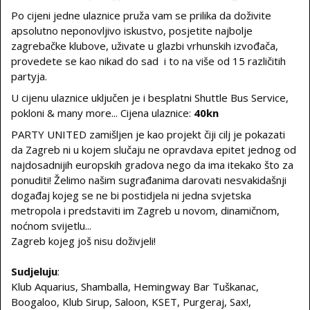
Po cijeni jedne ulaznice pruža vam se prilika da doživite
apsolutno neponovljivo iskustvo, posjetite najbolje
zagrebačke klubove, uživate u glazbi vrhunskih izvođača,
provedete se kao nikad do sad i to na više od 15 različitih
partyja.
U cijenu ulaznice uključen je i besplatni Shuttle Bus Service,
pokloni & many more... Cijena ulaznice:
40kn
PARTY UNITED zamišljen je kao projekt čiji cilj je pokazati
da Zagreb ni u kojem slučaju ne opravdava epitet jednog od
najdosadnijih europskih gradova nego da ima itekako što za
ponuditi! Želimo našim sugrađanima darovati nesvakidašnji
događaj kojeg se ne bi postidjela ni jedna svjetska
metropola i predstaviti im Zagreb u novom, dinamičnom,
noćnom svijetlu...
Zagreb kojeg još nisu doživjeli!
Sudjeluju
:
Klub Aquarius, Shamballa, Hemingway Bar Tuškanac,
Boogaloo, Klub Sirup, Saloon, KSET, Purgeraj, Sax!,