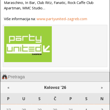
Maraschino, In Bar, Club Ritz, Fanatic, Rock Caffe Club
Apartman, MMC Studio…
Više informacija na:
www.partyunited-zagreb.com
«
Kolovoz '26
»
P
U
S
Č
P
S
N