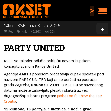
>
14
KSET na Krku 2026.
+
/08
Pet
knk
— 40/26€ — od
20
h
PARTY UNITED
KSET se također odlučio priključiti novom klupskom
konceptu zvanom
Party United
.
Agencija
4ART
s ponosom predstavlja klupski spektakl pod
nazivom PARTY UNITED koji će se održati na području
grada Zagreba, u
subotu
,
23.01.
U KSET-u se navedenog
datuma možete zabavljati, plesati i skakati uz već
dugogodišnji subotnji program
JabbaTon ft. Chew the Fat!
Croatia
.
15 klubova, 15 partyja, 1 ulaznica, 1 noć, 1 grad.