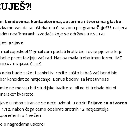
UJEŠ?!
im
bendovima, kantautorima, autorima i tvorcima glazbe
-
zivamo vas da se uštekate u 6. sezonu programa
Čuješ?!
, natjec
adih i neafirmiranih izvođača koje se održava u KSET-u.
jeti prijave:
 mail cujeskset@gmail.com poslati kratki bio i dvije pjesme koje
jbolje predstavljaju vaš rad. Naslov maila treba imati formu IME
NDA - PRIJAVA ČUJEŠ.
o neka bude sažet i zanimljiv, recite zašto bi baš vaš bend bio
bar kandidat za natjecanje. Bonus bodovi za kreativnost!
imke ne moraju biti studijske kvalitete, ali ne bi trebale biti ni
unarske" kvalitete.
ijave u inbox stranice se neće uzimati u obzir!
Prijave su otvore
 1.12.
nakon čega ćemo odabrati sretnih 12 natjecatelja
spoređenih u 4 večeri.
še o nagradama uskoro!