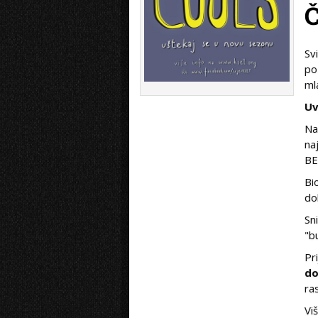
Č
Sv
po
ml
Uv
Na
na
BE
Bi
do
Sn
"b
Pr
do
ra
Vi