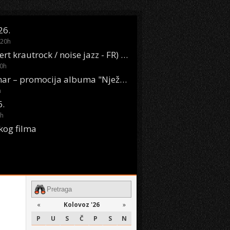
26.
20
h
Oasis Boom (desert krautrock / noise jazz - FR) @ KONTEJNER
0
h
KSET50: Sara Renar – promocija albuma "Nježne riječi" @ Močvara
h
6.
h
kog filma
«
Kolovoz '26
»
P
U
S
Č
P
S
N