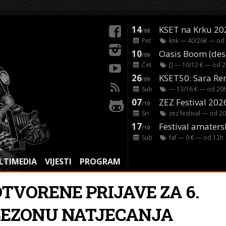
14
KSET na Krku 20
/08
Pet
knk
— 40/26€ — od
10
/09
Čet
[]
— 10/12 € — od
2
26
/09
Sub
— 13/16 € — od
20
07
ZEZ Festival 202
/10
Sri
zez festival
— od
20
17
Festival amaters
/10
Sub
faf
— 0 € — od
12
h
LTIMEDIA
VIJESTI
PROGRAM
OTVORENE PRIJAVE ZA 6.
SEZONU NATJECANJA