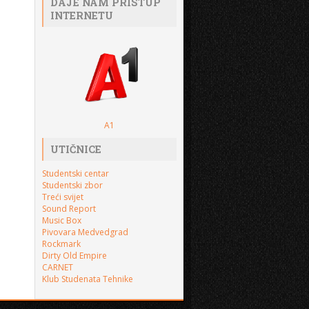
DAJE NAM PRISTUP
INTERNETU
A1
UTIČNICE
Studentski centar
Studentski zbor
Treći svijet
Sound Report
Music Box
Pivovara Medvedgrad
Rockmark
Dirty Old Empire
CARNET
Klub Studenata Tehnike