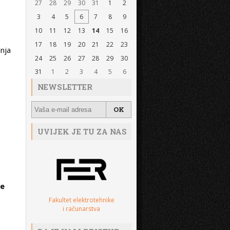
27
28
29
30
31
1
2
3
4
5
6
7
8
9
10
11
12
13
14
15
16
17
18
19
20
21
22
23
anja
24
25
26
27
28
29
30
31
1
2
3
4
5
6
NEWSLETTER
UVIJEK JE TU ZA NAS
ne
Fakultet elektrotehnike
i računarstva