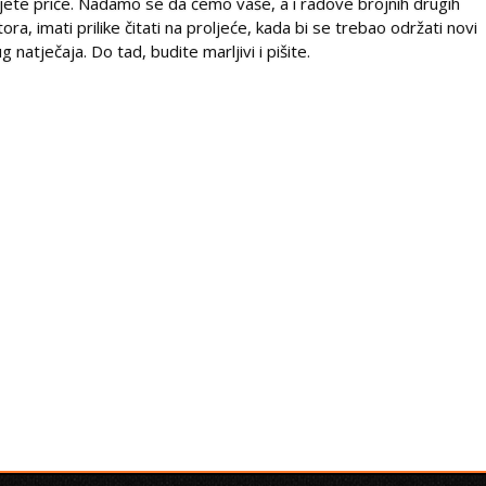
ljete priče. Nadamo se da ćemo vaše, a i radove brojnih drugih
tora, imati prilike čitati na proljeće, kada bi se trebao održati novi
ug natječaja. Do tad, budite marljivi i pišite.