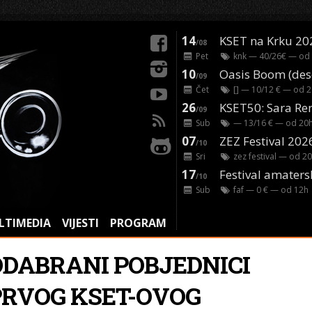
14
KSET na Krku 20
/08
Pet
knk
— 40/26€ — od
10
/09
Čet
[]
— 10/12 € — od
2
26
/09
Sub
— 13/16 € — od
20
07
ZEZ Festival 202
/10
Sri
zez festival
— od
20
17
Festival amaters
/10
Sub
faf
— 0 € — od
12
h
LTIMEDIA
VIJESTI
PROGRAM
ODABRANI POBJEDNICI
PRVOG KSET-OVOG