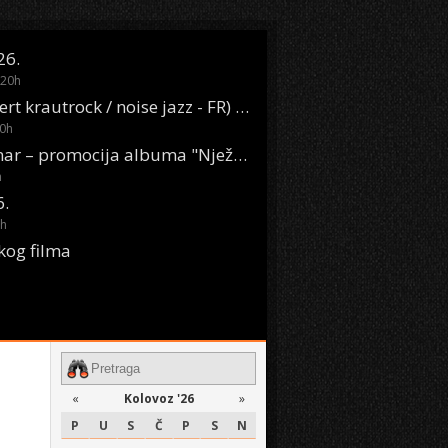
26.
20
h
Oasis Boom (desert krautrock / noise jazz - FR) @ KONTEJNER
0
h
KSET50: Sara Renar – promocija albuma "Nježne riječi" @ Močvara
h
6.
h
kog filma
«
Kolovoz '26
»
P
U
S
Č
P
S
N