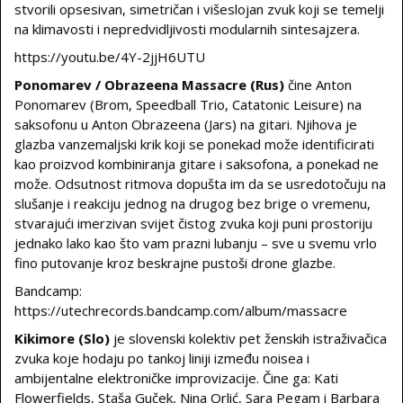
stvorili opsesivan, simetričan i višeslojan zvuk koji se temelji
na klimavosti i nepredvidljivosti modularnih sintesajzera.
https://youtu.be/4Y-2jjH6UTU
Ponomarev / Obrazeena Massacre
(Rus)
čine Anton
Ponomarev (Brom, Speedball Trio, Catatonic Leisure) na
saksofonu u Anton Obrazeena (Jars) na gitari. Njihova je
glazba vanzemaljski krik koji se ponekad može identificirati
kao proizvod kombiniranja gitare i saksofona, a ponekad ne
može. Odsutnost ritmova dopušta im da se usredotočuju na
slušanje i reakciju jednog na drugog bez brige o vremenu,
stvarajući imerzivan svijet čistog zvuka koji puni prostoriju
jednako lako kao što vam prazni lubanju – sve u svemu vrlo
fino putovanje kroz beskrajne pustoši drone glazbe.
Bandcamp:
https://utechrecords.bandcamp.com/album/massacre
Kikimore
(Slo)
je slovenski kolektiv pet ženskih istraživačica
zvuka koje hodaju po tankoj liniji između noisea i
ambijentalne elektroničke improvizacije. Čine ga: Kati
Flowerfields, Staša Guček, Nina Orlić, Sara Pegam i Barbara