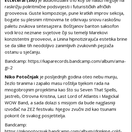
Etceteral (Slo)
je audiovizualni trio koji se nalazi negdje na
raskrižju poliritmične podsvijesti i futurističkih afričkih
grooveova. Guste kompozicije, pune kratkih improv sekcija,
bogate su plesnim ritmovima te otkrivaju sriovu raskošnu
paletu zvukova sintesajzera. Boštjanov bariton saksofon
vodi kroz neznane svjetove čiji su temelji Marekovi
konzistentni grooveovi, a Linina hipnotizirajuća estetika brine
se da slike tih neodoljivo zanimljivih zvukovnih pejzaža
ostanu u sjećanju.
Bandcamp: https://kaparecords.bandcamp.com/album/ama-
gi-2
Niko Potočnjak
je posljednjih godina oteo nebu munju,
žezlo tiranima i zapalio masu roštilja tijekom rada na
mnogobrojnim projektima kao što su Seven That Spells,
Jastreb, Otrovna Kristina, Last Lord of Atlantis i Magickal
WOW Band, a sada dolazi s misijom da bude najglasniji
izvođač na ZEZ festivalu. Njegov zvučni zid kao tsunami
pokorit će svakog posjetitelja.
Bandcamp:
https://nikopotocnjak.bandcamp.com/album/drinking-cold-