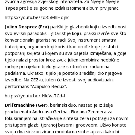
zvučna agresija zvjerskog intenziteta. Za Nyege Nyege
Tapes prošle su godine izdali istoimeni album prvijenac.
https://youtu.be/zd35MhHqjhc
Julien Desprez
(Fra)
pariški je glazbenik koji u izvedbi nosi
svojevrsni paradoks - gitarist je koji u praksi izvrće sve što
konvencionalni gitarist ne radi. Svoj instrument smatra
baterijom, organom koji koristi kao oruđe koje je stub i
potporanj svijeta u kojem su sva osjetila izmiješana, a gdje
tijelo nalazi prostor kroz zvuk. Julien kombinira neobične
radnje po cijelom tijelu gitare s ritmičnim radom na
pedalama. Ukratko, tijelo je postalo središnji dio njegove
izvedbe. Na ZEZ-u, Julien će izvesti svoj audiovizualni
performans “Acapulco Redux”.
https://youtu.be/INkJVaTCd-I
Driftmachine
(Ger)
, berlinski duo, nastao je iz želje
producenata Andreasa Gertha i Floriana Zimmera za
fokusiranjem na istraživanje sintesajzera i potragu za novim
pristupom glazbi tjeranoj basom i grooveom. Uživo koriste
svoja dva sinkronizirana modularna sintesajzera kako bi