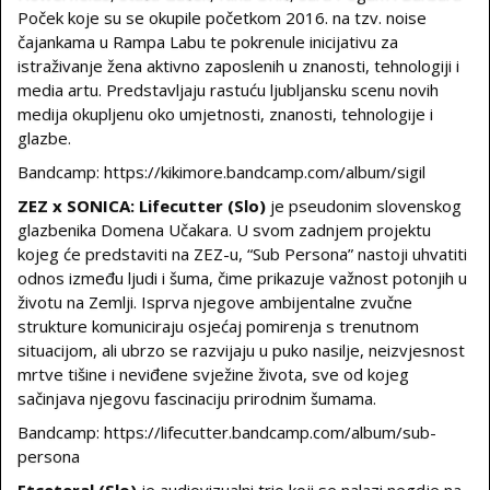
Poček koje su se okupile početkom 2016. na tzv. noise
čajankama u Rampa Labu te pokrenule inicijativu za
istraživanje žena aktivno zaposlenih u znanosti, tehnologiji i
media artu. Predstavljaju rastuću ljubljansku scenu novih
medija okupljenu oko umjetnosti, znanosti, tehnologije i
glazbe.
Bandcamp: https://kikimore.bandcamp.com/album/sigil
ZEZ x SONICA: Lifecutter
(Slo)
je pseudonim slovenskog
glazbenika Domena Učakara. U svom zadnjem projektu
kojeg će predstaviti na ZEZ-u, “Sub Persona” nastoji uhvatiti
odnos između ljudi i šuma, čime prikazuje važnost potonjih u
životu na Zemlji. Isprva njegove ambijentalne zvučne
strukture komuniciraju osjećaj pomirenja s trenutnom
situacijom, ali ubrzo se razvijaju u puko nasilje, neizvjesnost
mrtve tišine i neviđene svježine života, sve od kojeg
sačinjava njegovu fascinaciju prirodnim šumama.
Bandcamp: https://lifecutter.bandcamp.com/album/sub-
persona