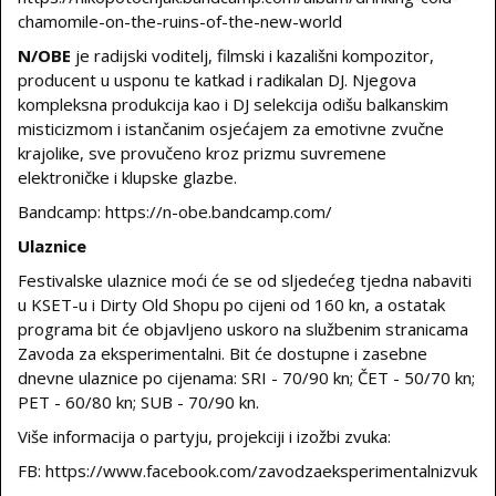
chamomile-on-the-ruins-of-the-new-world
N/OBE
je radijski voditelj, filmski i kazališni kompozitor,
producent u usponu te katkad i radikalan DJ. Njegova
kompleksna produkcija kao i DJ selekcija odišu balkanskim
misticizmom i istančanim osjećajem za emotivne zvučne
krajolike, sve provučeno kroz prizmu suvremene
elektroničke i klupske glazbe.
Bandcamp: https://n-obe.bandcamp.com/
Ulaznice
Festivalske ulaznice moći će se od sljedećeg tjedna nabaviti
u KSET-u i Dirty Old Shopu po cijeni od 160 kn, a ostatak
programa bit će objavljeno uskoro na službenim stranicama
Zavoda za eksperimentalni. Bit će dostupne i zasebne
dnevne ulaznice po cijenama: SRI - 70/90 kn; ČET - 50/70 kn;
PET - 60/80 kn; SUB - 70/90 kn.
Više informacija o partyju, projekciji i izožbi zvuka:
FB: https://www.facebook.com/zavodzaeksperimentalnizvuk