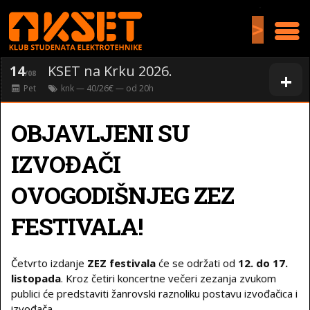
>
14
KSET na Krku 2026.
+
/08
Pet
knk
— 40/26€ — od
20
h
OBJAVLJENI SU
IZVOĐAČI
OVOGODIŠNJEG ZEZ
FESTIVALA!
Četvrto izdanje
ZEZ festivala
će se održati od
12. do 17.
listopada
. Kroz četiri koncertne večeri zezanja zvukom
publici će predstaviti žanrovski raznoliku postavu izvođačica i
izvođača.