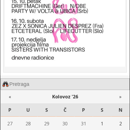
«
Kolovoz '26
»
P
U
S
Č
P
S
N
27
28
29
30
31
1
2