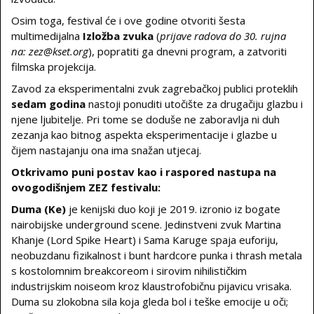
Osim toga, festival će i ove godine otvoriti šesta
multimedijalna
Izložba zvuka
(
prijave radova do 30. rujna
na: zez@kset.org
), popratiti ga dnevni program, a zatvoriti
filmska projekcija.
Zavod za eksperimentalni zvuk zagrebačkoj publici proteklih
sedam godina
nastoji ponuditi utočište za drugačiju glazbu i
njene ljubitelje. Pri tome se doduše ne zaboravlja ni duh
zezanja kao bitnog aspekta eksperimentacije i glazbe u
čijem nastajanju ona ima snažan utjecaj.
Otkrivamo puni postav kao i raspored nastupa na
ovogodišnjem ZEZ festivalu:
Duma (Ke)
je kenijski duo koji je 2019. izronio iz bogate
nairobijske underground scene. Jedinstveni zvuk Martina
Khanje (Lord Spike Heart) i Sama Karuge spaja euforiju,
neobuzdanu fizikalnost i bunt hardcore punka i thrash metala
s kostolomnim breakcoreom i sirovim nihilističkim
industrijskim noiseom kroz klaustrofobičnu pijavicu vrisaka.
Duma su zlokobna sila koja gleda bol i teške emocije u oči;