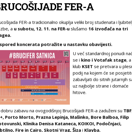
BRUCOŠIJADE FER-A
ucošijada FER-a tradicionalno okuplja veliki broj studenata i ljubitel
azbe, a
u subotu, 12. 11. na FER-u
slušamo
16 izvođača na tri
agea.
spored koncerata potražite u nastavku obavijesti.
U već standardnoj ponudi nać
se i
kino i Votafak stage
, a
klub
KSET
se pretvara u ples
podij na kojem će se posjetite
zabavljati do sitnih jutarnjih s
uz najbolje strane i domaće
hitove.
 dobru zabavu na ovogodišnjoj Brucošijadi FER-a zaduženi su
TBF
+, Porto Morto, Prazna Lepinja, Mašinko, Bore Balboa, Filip
tovunski, Klinika Denisa Kataneca, KOIKOI, Podočnjaci,
btilno, Fire in Cairo, Skotni Vrag, Šiza
i
Klayba.