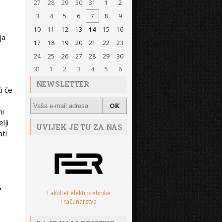
27
28
29
30
31
1
2
3
4
5
6
7
8
9
10
11
12
13
14
15
16
ja
17
18
19
20
21
22
23
24
25
26
27
28
29
30
31
1
2
3
4
5
6
NEWSLETTER
i će
ni
lji
UVIJEK JE TU ZA NAS
ati
,
Fakultet elektrotehnike
i računarstva