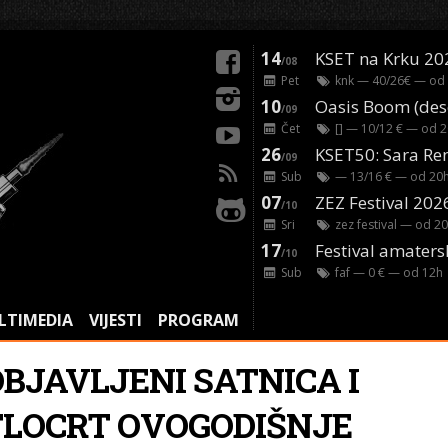
14
KSET na Krku 20
/08
Pet
knk
— 40/26€ — od
10
/09
Čet
[]
— 10/12 € — od
2
26
/09
Sub
— 13/16 € — od
20
07
ZEZ Festival 202
/10
Sri
zez festival
— od
20
17
Festival amaters
/10
Sub
faf
— 0 € — od
12
h
LTIMEDIA
VIJESTI
PROGRAM
OBJAVLJENI SATNICA I
TLOCRT OVOGODIŠNJE