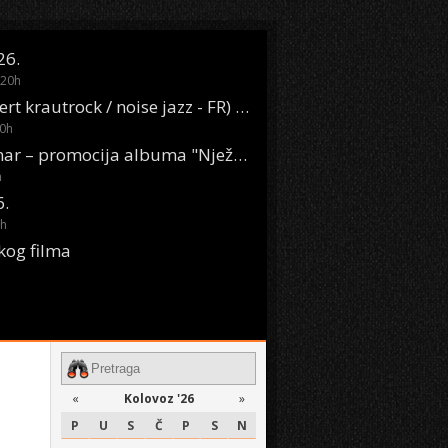
26.
20
h
Oasis Boom (desert krautrock / noise jazz - FR) @ KONTEJNER
0
h
KSET50: Sara Renar – promocija albuma "Nježne riječi" @ Močvara
h
6.
h
kog filma
«
Kolovoz '26
»
P
U
S
Č
P
S
N