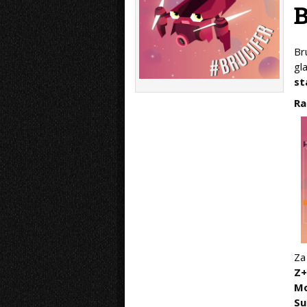
Br
gl
st
Ra
Za
Z+
Mo
Su