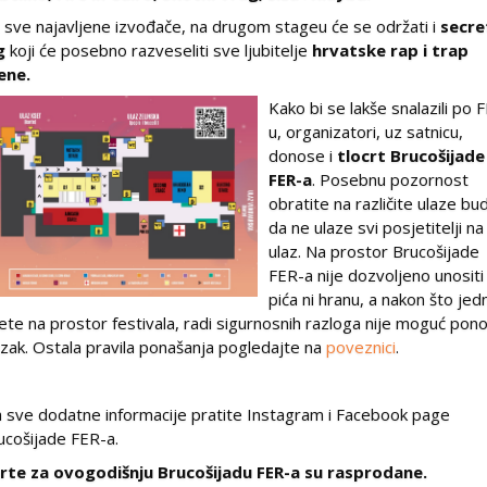
 sve najavljene izvođače, na drugom stageu će se održati i
secre
g
koji će posebno razveseliti sve ljubitelje
hrvatske rap i trap
ene.
Kako bi se lakše snalazili po 
u, organizatori, uz satnicu,
donose i
tlocrt Brucošijade
FER-a
. Posebnu pozornost
obratite na različite ulaze bu
da ne ulaze svi posjetitelji na 
ulaz. Na prostor Brucošijade
FER-a nije dozvoljeno unositi
pića ni hranu, a nakon što je
ete na prostor festivala, radi sigurnosnih razloga nije moguć pono
azak. Ostala pravila ponašanja pogledajte na
poveznici
.
 sve dodatne informacije pratite Instagram i Facebook page
ucošijade FER-a.
rte za ovogodišnju Brucošijadu FER-a su rasprodane.