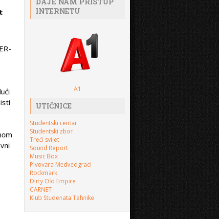
DAJE NAM PRISTUP
INTERNETU
t
FER-
A1
dući
isti
UTIČNICE
Studentski centar
Studentski zbor
dnom
Treći svijet
vni
Sound Report
Music Box
Pivovara Medvedgrad
Rockmark
Dirty Old Empire
CARNET
Klub Studenata Tehnike