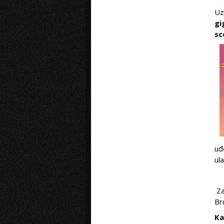
Uz
gi
sc
uđ
ul
Za
Br
Ka