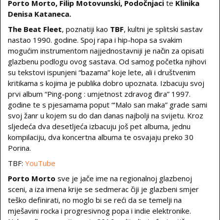
Porto Morto, Filip Motovunski, Podočnjaci
te
Klinika
Denisa Kataneca.
The Beat Fleet
, poznatiji kao
TBF
, kultni je splitski sastav
nastao 1990. godine. Spoj rapa i hip-hopa sa svakim
mogućim instrumentom najjednostavniji je način za opisati
glazbenu podlogu ovog sastava. Od samog početka njihovi
su tekstovi ispunjeni “bazama” koje lete, ali i društvenim
kritikama s kojima je publika dobro upoznata. Izbacuju svoj
prvi album “Ping-pong : umjetnost zdravog đira” 1997.
godine te s pjesamama poput “‘Malo san maka” grade sami
svoj žanr u kojem su do dan danas najbolji na svijetu. Kroz
sljedeća dva desetljeća izbacuju još pet albuma, jednu
kompilaciju, dva koncertna albuma te osvajaju preko 30
Porina.
TBF:
YouTube
Porto Morto
sve je jače ime na regionalnoj glazbenoj
sceni, a iza imena krije se sedmerac čiji je glazbeni smjer
teško definirati, no moglo bi se reći da se temelji na
mješavini rocka i progresivnog popa i indie elektronike.