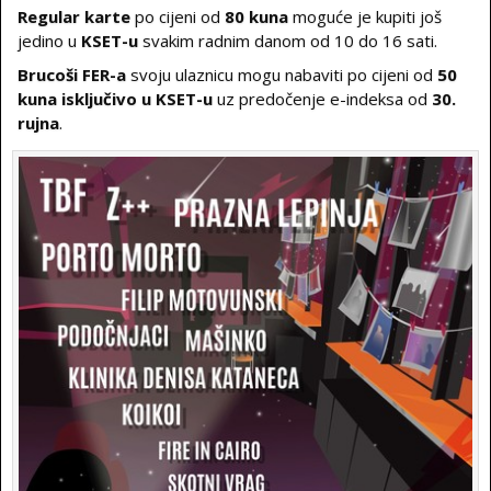
Regular karte
po cijeni od
80 kuna
moguće je kupiti još
jedino u
KSET-u
svakim radnim danom od 10 do 16 sati.
Brucoši FER-a
svoju ulaznicu mogu nabaviti po cijeni od
50
kuna isključivo u KSET-u
uz predočenje e-indeksa od
30.
rujna
.