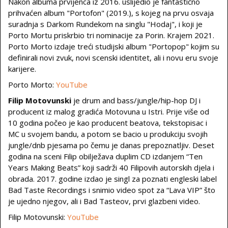
Nakon albuma prvijenca iz 2016. uslijedio je fantastično
prihvaćen album "Portofon" (2019.), s kojeg na prvu osvaja
suradnja s Darkom Rundekom na singlu "Hodaj", i koji je
Porto Mortu priskrbio tri nominacije za Porin. Krajem 2021.
Porto Morto izdaje treći studijski album "Portopop" kojim su
definirali novi zvuk, novi scenski identitet, ali i novu eru svoje
karijere.
Porto Morto:
YouTube
Filip Motovunski
je drum and bass/jungle/hip-hop DJ i
producent iz malog gradića Motovuna u Istri. Prije više od
10 godina počeo je kao producent beatova, tekstopisac i
MC u svojem bandu, a potom se bacio u produkciju svojih
jungle/dnb pjesama po čemu je danas prepoznatljiv. Deset
godina na sceni Filip obilježava duplim CD izdanjem “Ten
Years Making Beats” koji sadrži 40 Filipovih autorskih djela i
obrada. 2017. godine izdao je singl za poznati engleski label
Bad Taste Recordings i snimio video spot za “Lava VIP” što
je ujedno njegov, ali i Bad Tasteov, prvi glazbeni video.
Filip Motovunski:
YouTube