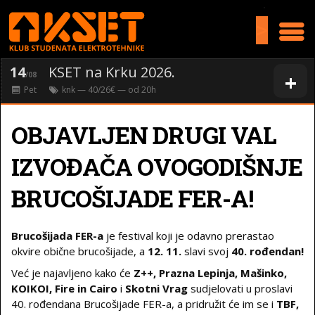
>
14
KSET na Krku 2026.
+
/08
Pet
knk
— 40/26€ — od
20
h
OBJAVLJEN DRUGI VAL
IZVOĐAČA OVOGODIŠNJE
BRUCOŠIJADE FER-A!
Brucošijada FER-a
je festival koji je odavno prerastao
okvire obične brucošijade, a
12. 11.
slavi svoj
40. rođendan!
Već je najavljeno kako će
Z++, Prazna Lepinja, Mašinko,
KOIKOI, Fire in Cairo
i
Skotni Vrag
sudjelovati u proslavi
40. rođendana Brucošijade FER-a, a pridružit će im se i
TBF,