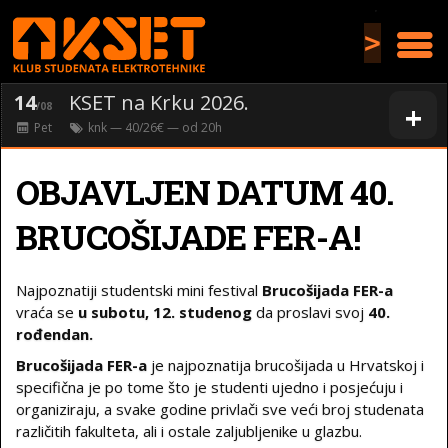
>
14
KSET na Krku 2026.
+
/08
Pet
knk
— 40/26€ — od
20
h
OBJAVLJEN DATUM 40.
BRUCOŠIJADE FER-A!
Najpoznatiji studentski mini festival
Brucošijada FER-a
vraća se
u subotu, 12. studenog
da proslavi svoj
40.
rođendan.
Brucošijada FER-a
je najpoznatija brucošijada u Hrvatskoj i
specifična je po tome što je studenti ujedno i posjećuju i
organiziraju, a svake godine privlači sve veći broj studenata
različitih fakulteta, ali i ostale zaljubljenike u glazbu.