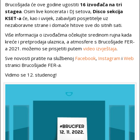
Brucošijada će ove godine ugostiti
16 izvođača na tri
stagea
. Osim live koncerata i DJ setova,
Disco sekcija
KSET-a
će, kao i uvijek, zabavljati posjetitelje uz
nezaboravne strane i domaće hitove sve do sitnih sati.
Više informacija o izvođačima očekujte sredinom rujna kada
kreće i pretprodaja ulaznica, a atmosfere s Brucošijade FER-
a 2021. možemo se prisjetiti putem
video izvještaja
.
Sve novosti pratite na službenoj
Facebook
,
Instagram
i
Web
stranici Brucošijade FER-a.
Vidimo se 12. studenog!