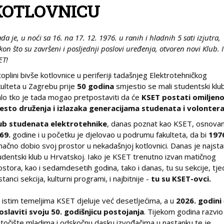
KOTLOVNICU
ada je, u noći sa 16. na 17. 12. 1976. u ranih i hladnih 5 sati izjutra,
kon što su
završeni i posljednji poslovi uređenja, otvoren novi Klub. I
ET!
toplini bivše kotlovnice u periferiji tadašnjeg Elektrotehničkog
kulteta u Zagrebu prije
50 godina
smjestio se mali studentski klub
lo tko je tada mogao pretpostaviti da će
KSET postati omiljen
esto druženja i izlazaka generacijama studenata i volonter
ub studenata elektrotehnike
, danas poznat kao KSET, osnovan
69.
godine i u početku je djelovao u podrumu fakulteta, da bi
197
načno dobio svoj prostor u nekadašnjoj kotlovnici. Danas je najstar
udentski klub u Hrvatskoj. Iako je KSET trenutno izvan matičnog
ostora, kao i sedamdesetih godina, tako i danas, tu su sekcije, tje
stanci sekcija, kulturni programi, i najbitnije -
tu su KSET-ovci.
 istim temeljima KSET djeluje već desetljećima, a u
2026. godini
oslaviti svoju 50. godišnjicu postojanja
. Tijekom godina razvio
utočište mladima i odskočnu dasku izvođačima u nastanku te je