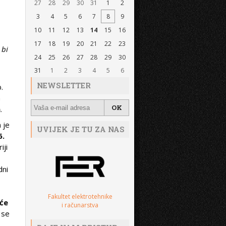
27
28
29
30
31
1
2
3
4
5
6
7
8
9
10
11
12
13
14
15
16
17
18
19
20
21
22
23
 bi
24
25
26
27
28
29
30
31
1
2
3
4
5
6
NEWSLETTER
.
o
a
.
 je
UVIJEK JE TU ZA NAS
6.
iji
dni
Fakultet elektrotehnike
 će
i računarstva
 se