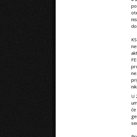
po
ot
ni
do
KS
ne
ak
FE
pr
ne
pr
ni
U 
um
će
ge
se
Pr