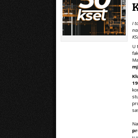
I t
na
KS
U 
fa
Ma
mj
Kl
19
ko
st
pr
sa
Na
pr
u 