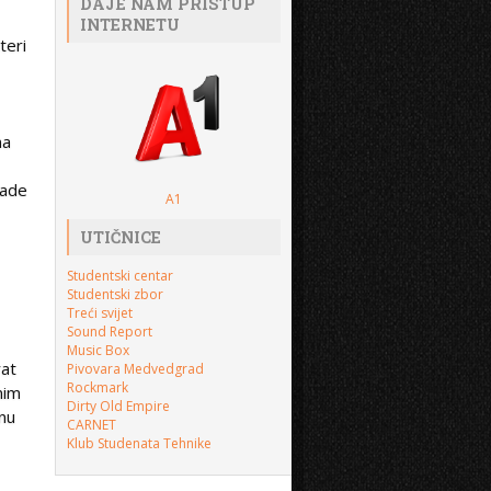
DAJE NAM PRISTUP
INTERNETU
teri
na
jade
A1
UTIČNICE
Studentski centar
Studentski zbor
Treći svijet
Sound Report
Music Box
rat
Pivovara Medvedgrad
Rockmark
nim
Dirty Old Empire
inu
CARNET
Klub Studenata Tehnike