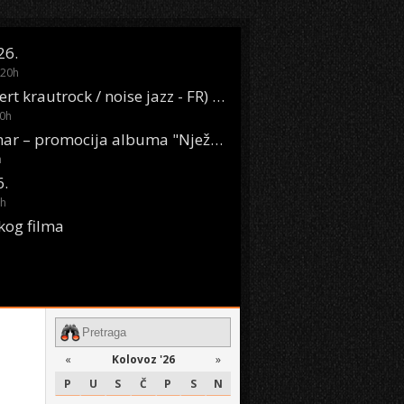
26.
20
h
Oasis Boom (desert krautrock / noise jazz - FR) @ KONTEJNER
0
h
KSET50: Sara Renar – promocija albuma "Nježne riječi" @ Močvara
h
6.
h
kog filma
«
Kolovoz '26
»
P
U
S
Č
P
S
N