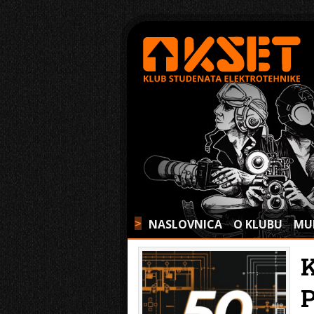
NASLOVNICA
O KLUBU
MU
>
K