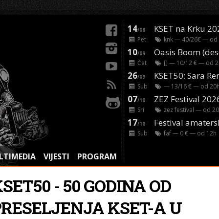
14
KSET na Krku 20
/08
Pet
knk
— 40/26€ — od
10
/09
Čet
[]
— 10/12 € — od
2
26
/09
Sub
— 13/16 € — od
20
07
ZEZ Festival 202
/10
Sri
zez festival
— od
20
17
Festival amaters
/10
Sub
faf
— 0 € — od
12
h
LTIMEDIA
VIJESTI
PROGRAM
SET50 - 50 GODINA OD
PRESELJENJA KSET-A U