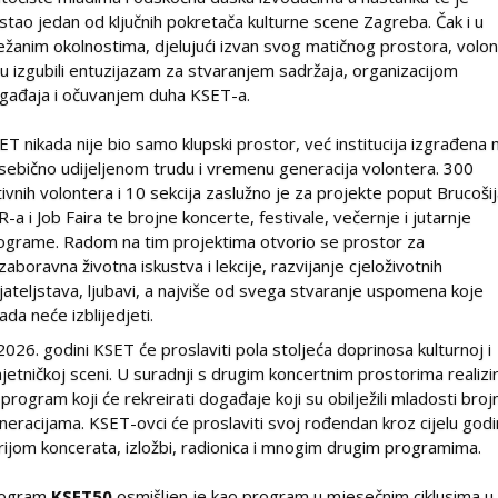
stao jedan od ključnih pokretača kulturne scene Zagreba. Čak i u
ežanim okolnostima, djelujući izvan svog matičnog prostora, volon
su izgubili entuzijazam za stvaranjem sadržaja, organizacijom
gađaja i očuvanjem duha KSET-a.
ET nikada nije bio samo klupski prostor, već institucija izgrađena 
sebično udijeljenom trudu i vremenu generacija volontera. 300
tivnih volontera i 10 sekcija zaslužno je za projekte poput Brucoši
R-a i Job Faira te brojne koncerte, festivale, večernje i jutarnje
ograme. Radom na tim projektima otvorio se prostor za
zaboravna životna iskustva i lekcije, razvijanje cjeloživotnih
ijateljstava, ljubavi, a najviše od svega stvaranje uspomena koje
kada neće izblijedjeti.
2026. godini KSET će proslaviti pola stoljeća doprinosa kulturnoj i
jetničkoj sceni. U suradnji s drugim koncertnim prostorima realizi
 program koji će rekreirati događaje koji su obilježili mladosti broj
neracijama. KSET-ovci će proslaviti svoj rođendan kroz cijelu god
rijom koncerata, izložbi, radionica i mnogim drugim programima.
ogram
KSET50
osmišljen je kao program u mjesečnim ciklusima u