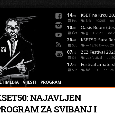
14
KSET na Krku 20
/08
Pet
knk
— 40/26€ — od
10
/09
Čet
[]
— 10/12 € — od
2
26
/09
Sub
— 13/16 € — od
20
07
ZEZ Festival 202
/10
Sri
zez festival
— od
20
17
Festival amaters
/10
Sub
faf
— 0 € — od
12
h
LTIMEDIA
VIJESTI
PROGRAM
KSET50: NAJAVLJEN
PROGRAM ZA SVIBANJ I