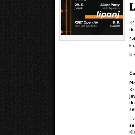
KS
do
Sv
ko
U 
Če
Pl
KS
je
dr
se
Uz
se
Kl