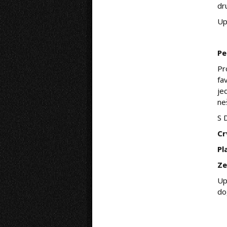
dr
Up
Pe
Pr
fa
je
ne
S 
Cr
Pl
Ze
Up
do