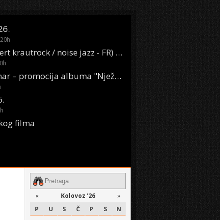
26.
20
h
Oasis Boom (desert krautrock / noise jazz - FR) @ KONTEJNER
0
h
KSET50: Sara Renar – promocija albuma "Nježne riječi" @ Močvara
h
6.
h
kog filma
«
Kolovoz '26
»
P
U
S
Č
P
S
N