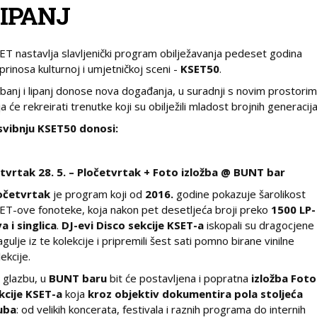
LIPANJ
ET nastavlja slavljenički program obilježavanja pedeset godina
prinosa kulturnoj i umjetničkoj sceni -
KSET50
.
ibanj i lipanj donose nova događanja, u suradnji s novim prostorim
ja će rekreirati trenutke koji su obilježili mladost brojnih generacija
svibnju KSET50 donosi:
tvrtak 28. 5. – Pločetvrtak + Foto izložba @ BUNT bar
očetvrtak
je program koji od
2016.
godine pokazuje šarolikost
ET-ove fonoteke, koja nakon pet desetljeća broji preko
1500 LP-
va i singlica
.
DJ-evi Disco sekcije KSET-a
iskopali su dragocjene
agulje iz te kolekcije i pripremili šest sati pomno birane vinilne
lekcije.
 glazbu, u
BUNT baru
bit će postavljena i popratna
izložba Foto
kcije KSET-a
koja
kroz objektiv dokumentira pola stoljeća
uba
: od velikih koncerata, festivala i raznih programa do internih