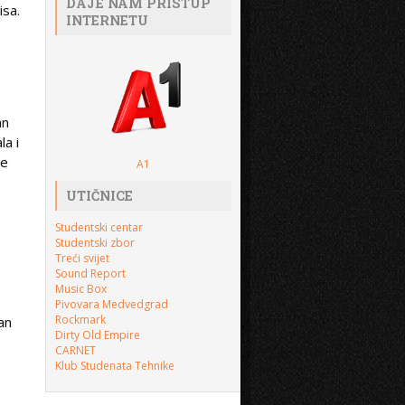
DAJE NAM PRISTUP
isa.
INTERNETU
an
la i
se
A1
UTIČNICE
Studentski centar
Studentski zbor
Treći svijet
Sound Report
Music Box
Pivovara Medvedgrad
Rockmark
an
Dirty Old Empire
CARNET
Klub Studenata Tehnike