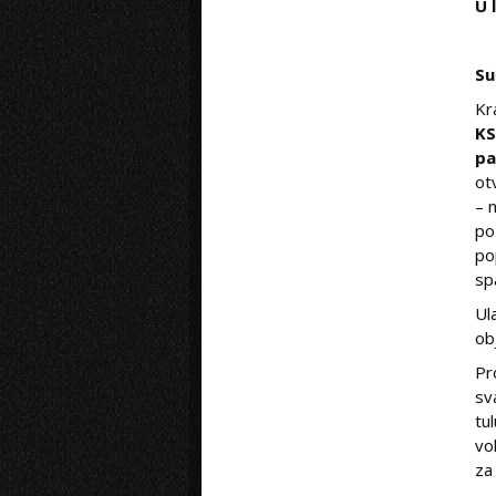
U 
Su
Kr
KS
pa
ot
– 
po
po
sp
Ul
ob
Pr
sv
tu
vo
za