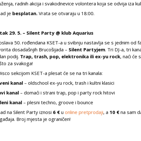
uženja, radnih akcija i svakodnevice volontera koja se odvija iza kul
ad je
besplatan.
Vrata se otvaraju u 18:00.
tak 29. 5. – Silent Party @ klub Aquarius
oslava 50. rođendana KSET-a u svibnju nastavlja se s jednim od f
vorita dosadašnjih Brucošijada –
Silent Partyjem
. Tri DJ-a, tri kana
dan podij.
Trap, trash, pop, elektronika ili ex-yu rock
, naći će 
što za svakoga!
Disco sekcijom KSET-a plesat će se na tri kanala:
veni kanal
– oldschool ex-yu rock, trash i kultni klasici
avi kanal
– domaći i strani trap, pop i party rock hitovi
leni kanal
– plesni techno, groove i bounce
ad na Silent Party iznosi
6 €
u
online pretprodaji
, a
10 €
na sam d
gađaja. Broj mjesta je ograničen!