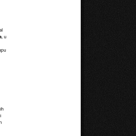
al
a
, u
eupu
ih
i
m