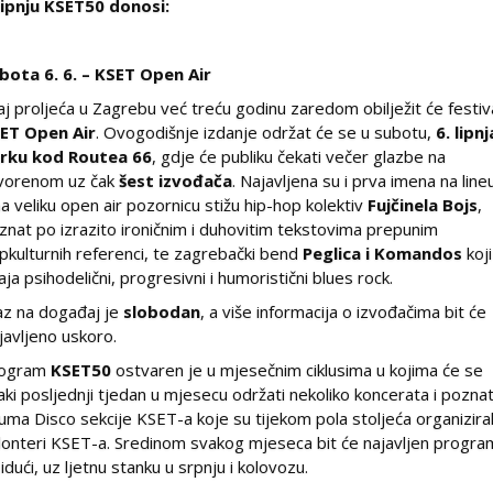
lipnju KSET50 donosi:
bota 6. 6. – KSET Open Air
aj proljeća u Zagrebu već treću godinu zaredom obilježit će festiv
ET Open Air
. Ovogodišnje izdanje održat će se u subotu,
6. lipnj
rku kod Routea 66
, gdje će publiku čekati večer glazbe na
vorenom uz čak
šest izvođača
. Najavljena su i prva imena na lin
na veliku open air pozornicu stižu hip-hop kolektiv
Fujčinela Bojs
,
znat po izrazito ironičnim i duhovitim tekstovima prepunim
pkulturnih referenci, te zagrebački bend
Peglica i Komandos
koji
aja psihodelični, progresivni i humoristični blues rock.
az na događaj je
slobodan
, a više informacija o izvođačima bit će
javljeno uskoro.
ogram
KSET50
ostvaren je u mjesečnim ciklusima u kojima će se
aki posljednji tjedan u mjesecu održati nekoliko koncerata i poznat
luma Disco sekcije KSET-a koje su tijekom pola stoljeća organiziral
lonteri KSET-a. Sredinom svakog mjeseca bit će najavljen progra
 idući, uz ljetnu stanku u srpnju i kolovozu.