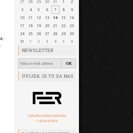
27
28
29
30
31
1
2
3
4
5
6
7
8
9
10
11
12
13
14
15
16
17
18
19
20
21
22
23
24
25
26
27
28
29
30
a,
31
1
2
3
4
5
6
.
NEWSLETTER
UVIJEK JE TU ZA NAS
Fakultet elektrotehnike
i računarstva