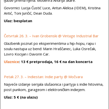
ljubav prema njima. Moderira Andrija Škare.
Govornici: Lucija Ćustić Luce, Antun Aleksa (IDEM), Kristina
Antić, Toni Juričić, Dean Duda.
Ulaz: besplatan
Četvrtak 26. 3. – Ivan Grobenski @ Vintage Industrial Bar
Glazbenik poznat po eksperimentima u hip-hopu, rapu i
soulu nastupa uz bend: Marin Hraščanec, Luka Osrečak,
Lovro Kocijan i Davorin Car.
Ulaznice
: 13 € pretprodaja, 16 € na dan koncerta
Petak 27. 3. – Indiestan: Indie party @ Močvara
Najveće izdanje serijala slušaonica i partyja s indie hitovima,
post punkom, garageom i elektroničkim indiejem.
Ulaz: 5 € (na ulazu)