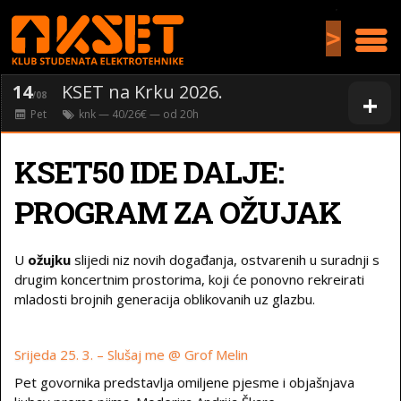
>
14
KSET na Krku 2026.
+
/08
Pet
knk
— 40/26€ — od
20
h
KSET50 IDE DALJE:
PROGRAM ZA OŽUJAK
U
ožujku
slijedi niz novih događanja, ostvarenih u suradnji s
drugim koncertnim prostorima, koji će ponovno rekreirati
mladosti brojnih generacija oblikovanih uz glazbu.
Srijeda 25. 3. – Slušaj me @ Grof Melin
Pet govornika predstavlja omiljene pjesme i objašnjava