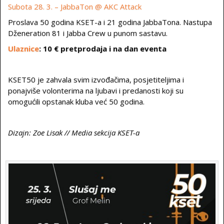
Subota 28. 3. – JabbaTon @ AKC Attack
Proslava 50 godina KSET-a i 21 godina JabbaTona. Nastupa
Dženeration 81 i Jabba Crew u punom sastavu.
Ulaznice
: 10 € pretprodaja i na dan eventa
KSET50 je zahvala svim izvođačima, posjetiteljima i
ponajviše volonterima na ljubavi i predanosti koji su
omogućili opstanak kluba već 50 godina.
Dizajn: Zoe Lisak // Media sekcija KSET-a