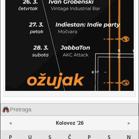
«
Kolovoz '26
»
P
U
S
Č
P
S
N