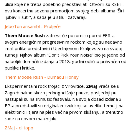
ulica koje ne treba posebno predstavljati. Otvorili su KSET-
ovu koncertnu sezonu promocijom svojeg debi albuma “Širi
ljubav ili šuti!”, a sada je u stilu i zatvaraju.
JeboTon ansambl - Proljeće
Them Moose Rush
zatrest će pozornicu pored FER-a
svojim energičnim progresivnim rockom kojeg su nedavno
imali prilike predstaviti i Ujedinjenom Kraljevstvu na svojoj
turneji. Njihov album “Don’t Pick Your Noise” bio je jedno od
najboljih domaćih izdanja u 2018. godini odlično prihvaćen od
publike i kritike.
Them Moose Rush - Dumadu Honey
Eksperimentalni rock trojac iz Virovitice,
ZMaJ
vraća se u
Zagreb nakon skoro jednogodišnje pauze, posljednji put
nastupali su na INmusic festivalu. Na svoja dosad izdana 3
EP-a predstavili su originalan zvuk koji se uvelike temelji na
elektronici i tjera na ples već na prvom slušanju, a trenutno
rade na novom materijalu.
ZMaJ - el topo