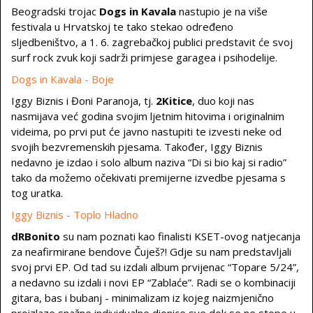
Beogradski trojac
Dogs in Kavala
nastupio je na više
festivala u Hrvatskoj te tako stekao određeno
sljedbeništvo, a 1. 6. zagrebačkoj publici predstavit će svoj
surf rock zvuk koji sadrži primjese garagea i psihodelije.
Dogs in Kavala - Boje
Iggy Biznis i Đoni Paranoja, tj.
2Kitice
, duo koji nas
nasmijava već godina svojim ljetnim hitovima i originalnim
videima, po prvi put će javno nastupiti te izvesti neke od
svojih bezvremenskih pjesama. Također, Iggy Biznis
nedavno je izdao i solo album naziva “Di si bio kaj si radio”
tako da možemo očekivati premijerne izvedbe pjesama s
tog uratka.
Iggy Biznis - Toplo Hladno
dRBonito
su nam poznati kao finalisti KSET-ovog natjecanja
za neafirmirane bendove Čuješ?! Gdje su nam predstavljali
svoj prvi EP. Od tad su izdali album prvijenac “Topare 5/24”,
a nedavno su izdali i novi EP “Zablaće”. Radi se o kombinaciji
gitara, bas i bubanj - minimalizam iz kojeg naizmjenično