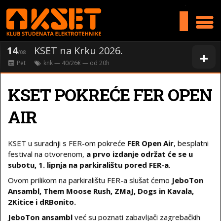
>
14
KSET na Krku 2026.
+
/08
Pet
knk
— 40/26€ — od
20
h
KSET POKREĆE FER OPEN
AIR
KSET u suradnji s FER-om pokreće
FER Open Air
, besplatni
festival na otvorenom,
a prvo izdanje održat će se u
subotu, 1. lipnja na parkiralištu pored FER-a
.
Ovom prilikom na parkiralištu FER-a slušat ćemo
JeboTon
Ansambl, Them Moose Rush, ZMaJ, Dogs in Kavala,
2Kitice i dRBonito.
JeboTon ansambl
već su poznati zabavljači zagrebačkih