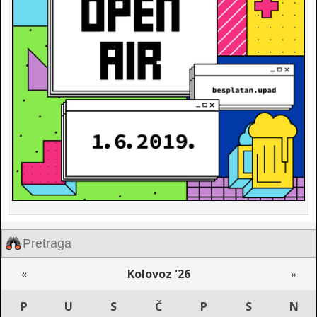
«
Kolovoz '26
»
P
U
S
Č
P
S
N