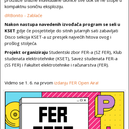
proizlaze snažne individualne dionice sve dok se ne stope u
kompaktnu soničnu eksploziju.
dRBonito - Zablaće
Nakon nastupa navedenih izvođača program se seli u
KSET
gdje će posjetitelje do sitnih jutarnjih sati zabavljati
Disco sekcija KSET-a uz presjek najvećih hitova ovog i
prošlog stoljeća.
Projekt organiziraju
Studentski zbor FER-a (SZ FER), Klub
studenata elektrotehnike (KSET), Savez studenata FER-a
(SS FER) i Fakultet elektrotehnike i računarstva (FER).
Vidimo se 1. 6. na prvom
izdanju FER Open Aira!