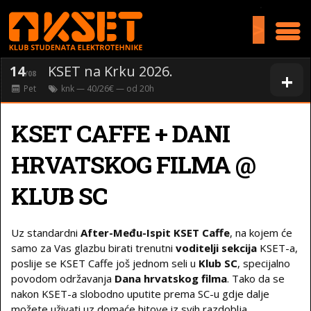
>
14
KSET na Krku 2026.
+
/08
Pet
knk
— 40/26€ — od
20
h
KSET CAFFE + DANI
HRVATSKOG FILMA @
KLUB SC
Uz standardni
After-Među-Ispit KSET Caffe
, na kojem će
samo za Vas glazbu birati trenutni
voditelji sekcija
KSET-a,
poslije se KSET Caffe još jednom seli u
Klub SC
, specijalno
povodom održavanja
Dana hrvatskog filma
. Tako da se
nakon KSET-a slobodno uputite prema SC-u gdje dalje
možete uživati uz domaće hitove iz svih razdoblja.