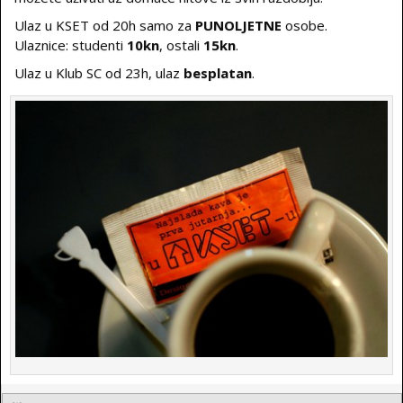
Ulaz u KSET od 20h samo za
PUNOLJETNE
osobe.
Ulaznice: studenti
10kn
, ostali
15kn
.
Ulaz u Klub SC od 23h, ulaz
besplatan
.