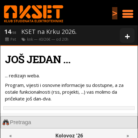
>
14
KSET na Krku 2026.
+
/08
Pet
knk
— 40/26€ — od
20
h
JOŠ JEDAN ...
... redizajn weba.
Program, vijesti i osnovne informacije su dostupne, a za
ostale funkcionalnosti (rss, projekti, ...) vas molimo da
pričekate još dan-dva.
«
Kolovoz '26
»