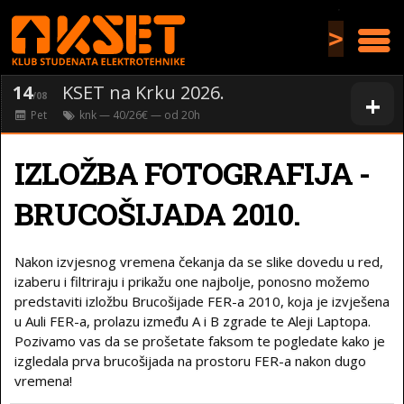
>
14
KSET na Krku 2026.
+
/08
Pet
knk
— 40/26€ — od
20
h
IZLOŽBA FOTOGRAFIJA -
BRUCOŠIJADA 2010.
Nakon izvjesnog vremena čekanja da se slike dovedu u red,
izaberu i filtriraju i prikažu one najbolje, ponosno možemo
predstaviti izložbu Brucošijade FER-a 2010, koja je izvješena
u Auli FER-a, prolazu između A i B zgrade te Aleji Laptopa.
Pozivamo vas da se prošetate faksom te pogledate kako je
izgledala prva brucošijada na prostoru FER-a nakon dugo
vremena!