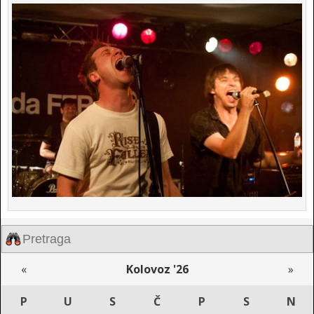
«
Kolovoz '26
»
P
U
S
Č
P
S
N