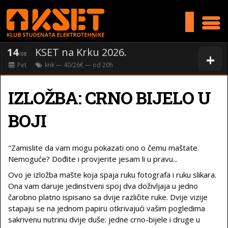
>
14
KSET na Krku 2026.
+
/08
Pet
knk
— 40/26€ — od
20
h
IZLOŽBA: CRNO BIJELO U
BOJI
"Zamislite da vam mogu pokazati ono o čemu maštate.
Nemoguće? Dođite i provjerite jesam li u pravu...
Ovo je izložba mašte koja spaja ruku fotografa i ruku slikara.
Ona vam daruje jedinstveni spoj dva doživljaja u jedno
čarobno platno ispisano sa dvije različite ruke. Dvije vizije
stapaju se na jednom papiru otkrivajući vašim pogledima
sakrivenu nutrinu dvije duše: jedne crno-bijele i druge u