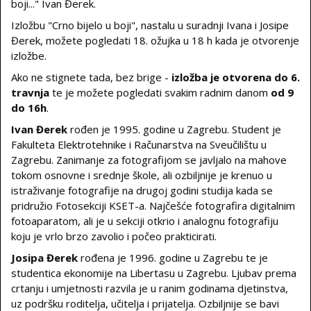
boji..." Ivan Đerek.
Izložbu "Crno bijelo u boji", nastalu u suradnji Ivana i Josipe
Đerek, možete pogledati 18. ožujka u 18 h kada je otvorenje
izložbe.
Ako ne stignete tada, bez brige -
izložba je otvorena do 6.
travnja
te je možete pogledati svakim radnim danom
od 9
do 16h
.
Ivan Đerek
rođen je 1995. godine u Zagrebu. Student je
Fakulteta Elektrotehnike i Računarstva na Sveučilištu u
Zagrebu. Zanimanje za fotografijom se javljalo na mahove
tokom osnovne i srednje škole, ali ozbiljnije je krenuo u
istraživanje fotografije na drugoj godini studija kada se
pridružio Fotosekciji KSET-a. Najčešće fotografira digitalnim
fotoaparatom, ali je u sekciji otkrio i analognu fotografiju
koju je vrlo brzo zavolio i počeo prakticirati.
Josipa Đerek
rođena je 1996. godine u Zagrebu te je
studentica ekonomije na Libertasu u Zagrebu. Ljubav prema
crtanju i umjetnosti razvila je u ranim godinama djetinstva,
uz podršku roditelja, učitelja i prijatelja. Ozbiljnije se bavi