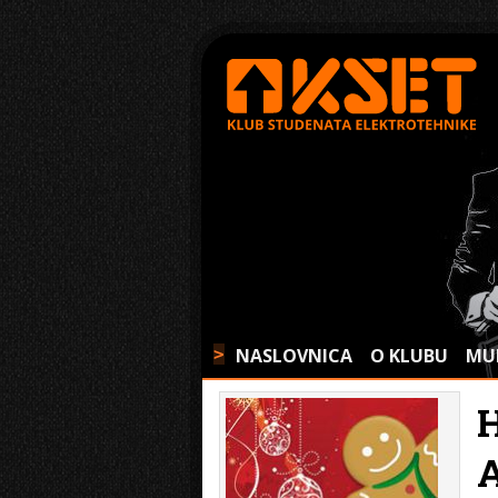
NASLOVNICA
O KLUBU
MU
>
A