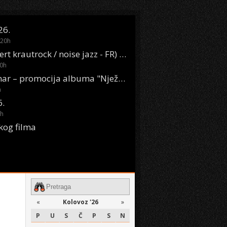
26.
20
h
Oasis Boom (desert krautrock / noise jazz - FR) @ KONTEJNER
0
h
KSET50: Sara Renar – promocija albuma "Nježne riječi" @ Močvara
h
6.
h
kog filma
«
Kolovoz '26
»
P
U
S
Č
P
S
N