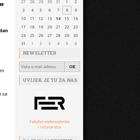
27
28
29
30
31
1
2
”
3
4
5
6
7
8
9
10
11
12
13
14
15
16
17
18
19
20
21
22
23
 dan
24
25
26
27
28
29
30
31
1
2
3
4
5
6
NEWSLETTER
om
UVIJEK JE TU ZA NAS
i se
o
Fakultet elektrotehnike
i računarstva