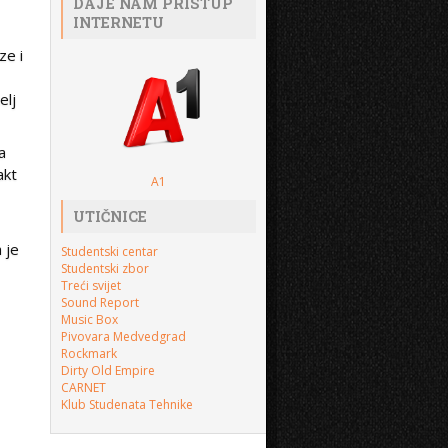
DAJE NAM PRISTUP
INTERNETU
ze i
elj
a
akt
A1
UTIČNICE
 je
Studentski centar
Studentski zbor
Treći svijet
Sound Report
Music Box
Pivovara Medvedgrad
Rockmark
Dirty Old Empire
CARNET
Klub Studenata Tehnike