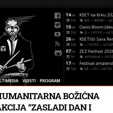
14
KSET na Krku 20
/08
Pet
knk
— 40/26€ — od
10
/09
Čet
[]
— 10/12 € — od
2
26
/09
Sub
— 13/16 € — od
20
07
ZEZ Festival 202
/10
Sri
zez festival
— od
20
17
Festival amaters
/10
Sub
faf
— 0 € — od
12
h
LTIMEDIA
VIJESTI
PROGRAM
HUMANITARNA BOŽIĆNA
KCIJA “ZASLADI DAN I