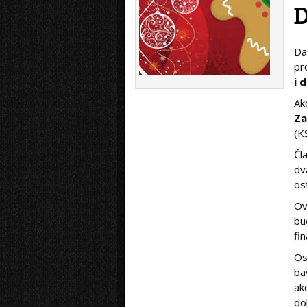
D
pr
i 
Ak
Za
(K
Čl
dv
os
Ov
bu
fi
Os
ba
ak
do