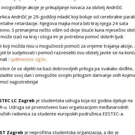
lj ovogodišnje akcije je prikupljanje novaca za obitelj Andričić.
rkica Andričić je 29-godišnji mladić koji boluje od cerebralne parali
ntalne retardacije. Njegova majka mora biti kraj njega 24 sata
evno. S primanjima nešto višim od dvije tisuće kuna mjesečno obit
 može izaći na kraj i stoga im je potrebna pomoć dobrih ljudi.
e koji možda nisu u mogućnosti pomoći za vrijeme trajanja akcije, 
ljeli bi sudjelovati i pomoći razveseliti ovu obitelj javite se na kont
mail :
cp@eestec-zg.hr
.
astice će se dijeliti na bazi dobrovoljnih priloga pa svakako dođite,
sladite svoj dan i omogućite svojim prilogom darivanje onih kojima
moć najpotrebnija!
STEC LC Zagreb
je studentska udruga koja niz godina djeluje na
R-u. Udruga se prvenstveno bavi organizacijom međunarodnih
ručnih radionica za studente europskih podružnica EESTEC-a.
ST Zagreb
je neprofitna studentska organizacija, a dio je