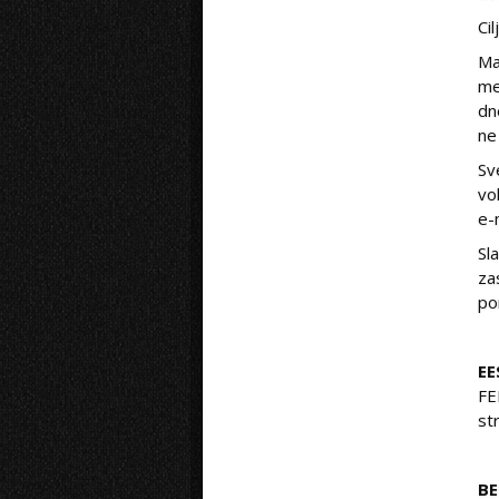
Ci
Ma
me
dn
ne
Sv
vo
e-
Sl
za
po
EE
FE
st
BE