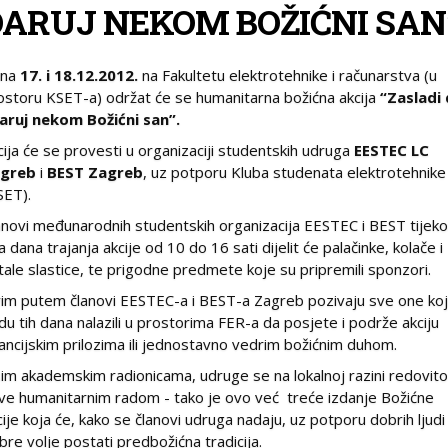
DARUJ NEKOM BOŽIĆNI SAN
ana
17. i 18.12.2012.
na Fakultetu elektrotehnike i računarstva (u
ostoru KSET-a) održat će se humanitarna božićna akcija
“Zasladi
daruj nekom Božićni san”.
cija će se provesti u organizaciji studentskih udruga
EESTEC LC
greb
i
BEST Zagreb
, uz potporu Kluba studenata elektrotehnike
SET).
anovi međunarodnih studentskih organizacija EESTEC i BEST tijek
a dana trajanja akcije od 10 do 16 sati dijelit će palačinke, kolače i
tale slastice, te prigodne predmete koje su pripremili sponzori.
im putem članovi EESTEC-a i BEST-a Zagreb pozivaju sve one koj
du tih dana nalazili u prostorima FER-a da posjete i podrže akciju
nancijskim prilozima ili jednostavno vedrim božićnim duhom.
im akademskim radionicama, udruge se na lokalnoj razini redovit
ve humanitarnim radom - tako je ovo već treće izdanje Božićne
cije koja će, kako se članovi udruga nadaju, uz potporu dobrih ljudi
bre volje postati predbožićna tradicija.