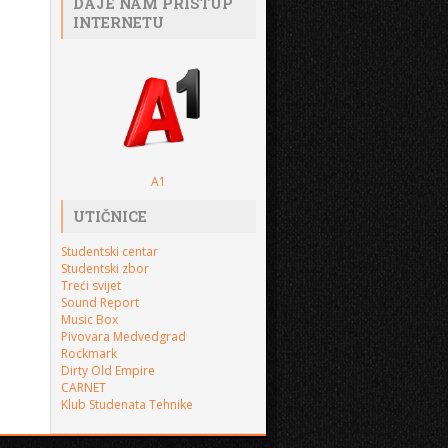
DAJE NAM PRISTUP
INTERNETU
A1
UTIČNICE
Studentski centar
Studentski zbor
Treći svijet
Sound Report
Music Box
Pivovara Medvedgrad
Rockmark
Dirty Old Empire
CARNET
Klub Studenata Tehnike