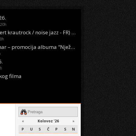
26.
20
h
Oasis Boom (desert krautrock / noise jazz - FR) @ KONTEJNER
0
h
KSET50: Sara Renar – promocija albuma "Nježne riječi" @ Močvara
h
6.
h
kog filma
«
Kolovoz '26
»
P
U
S
Č
P
S
N