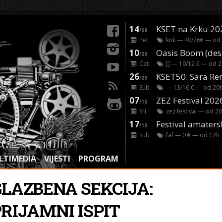
14
KSET na Krku 20
/08
Pet
knk
— 40/26€ — od
10
/09
Čet
[]
— 10/12 € — od
2
26
/09
Sub
— 13/16 € — od
20
07
ZEZ Festival 202
/10
Sri
zez festival
— od
20
17
Festival amaters
/10
Sub
faf
— 0 € — od
12
h
LTIMEDIA
VIJESTI
PROGRAM
GLAZBENA SEKCIJA:
PRIJAMNI ISPIT