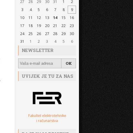
27
28
29
30
31
1
2
3
4
5
6
7
8
9
10
11
12
13
14
15
16
17
18
19
20
21
22
23
24
25
26
27
28
29
30
31
1
2
3
4
5
6
NEWSLETTER
g
UVIJEK JE TU ZA NAS
,
Fakultet elektrotehnike
i računarstva