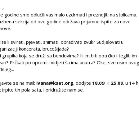
ne
e godine smo odlučili vas malo uzdrmati i preznojiti na stolicama.
azbena sekcija od ove godine održava prijamne ispite za nove
anove.
lite li svirati, pjevati, snimati, obrađivati zvuk? Sudjelovati u
ganizaciji koncerata, brucošijada?
ti grupika koja se druži sa bendovima? Ili im biti potrčko i tegliti im
vari? Prčkati po opremi i vidjeti ša ima unutra? Oke, sve osim ovo
dnjeg...
ijavite se na mail:
ivana@kset.org
, dodjite
18.09
. ili
25.09
. u 14 h
etrpite tih pola sata, i pridružite nam se.