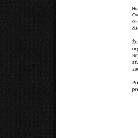
No
Ov
Gl
čl
Že
or
Bi
st
za
Pr
pr