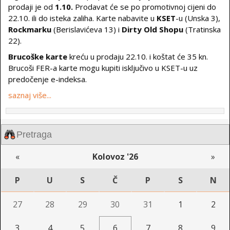
prodaji je od
1.10.
Prodavat će se po promotivnoj cijeni do
22.10. ili do isteka zaliha. Karte nabavite u
KSET
-u (Unska 3),
Rockmarku
(Berislavićeva 13) i
Dirty Old Shopu
(Tratinska
22).
Brucoške karte
kreću u prodaju 22.10. i koštat će 35 kn.
Brucoši FER-a karte mogu kupiti isključivo u KSET-u uz
predočenje e-indeksa.
saznaj više...
«
Kolovoz '26
»
P
U
S
Č
P
S
N
27
28
29
30
31
1
2
3
4
5
6
7
8
9