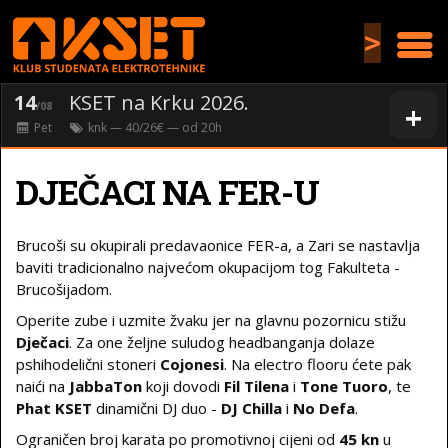
>
14
KSET na Krku 2026.
+
/08
Pet
knk
— 40/26€ — od
20
h
DJEČACI NA FER-U
Brucoši su okupirali predavaonice FER-a, a Zari se nastavlja
baviti tradicionalno najvećom okupacijom tog Fakulteta -
Brucošijadom.
Operite zube i uzmite žvaku jer na glavnu pozornicu stižu
Dječaci
. Za one željne suludog headbanganja dolaze
pshihodelični stoneri
Cojonesi
. Na electro flooru ćete pak
naići na
JabbaTon
koji dovodi
Fil Tilena
i
Tone Tuoro
, te
Phat KSET
dinamični DJ duo -
DJ Chilla
i
No Defa
.
Ograničen broj karata po promotivnoj cijeni od
45 kn
u