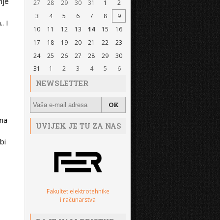
nje
27
28
29
30
31
1
2
3
4
5
6
7
8
9
. I
10
11
12
13
14
15
16
17
18
19
20
21
22
23
24
25
26
27
28
29
30
31
1
2
3
4
5
6
NEWSLETTER
 na
UVIJEK JE TU ZA NAS
bi
Fakultet elektrotehnike
i računarstva