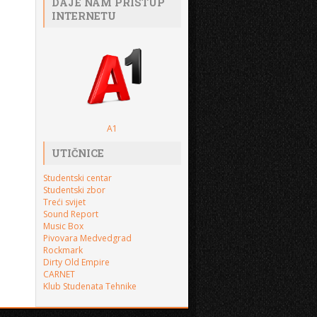
DAJE NAM PRISTUP
INTERNETU
A1
UTIČNICE
Studentski centar
Studentski zbor
Treći svijet
Sound Report
Music Box
Pivovara Medvedgrad
Rockmark
Dirty Old Empire
CARNET
Klub Studenata Tehnike