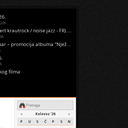
26.
20
h
Oasis Boom (desert krautrock / noise jazz - FR) @ KONTEJNER
0
h
KSET50: Sara Renar – promocija albuma "Nježne riječi" @ Močvara
h
6.
h
kog filma
«
Kolovoz '26
»
P
U
S
Č
P
S
N