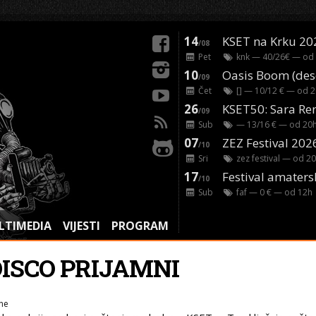
14
KSET na Krku 20
/08
Pet
knk
— 40/26€ — od
10
/09
Čet
[]
— 10/12 € — od
2
26
/09
Sub
— 13/16 € — od
20
07
ZEZ Festival 202
/10
Sri
zez festival
— od
20
17
Festival amaters
/10
Sub
faf
— 0 € — od
12
h
LTIMEDIA
VIJESTI
PROGRAM
DISCO PRIJAMNI
ne