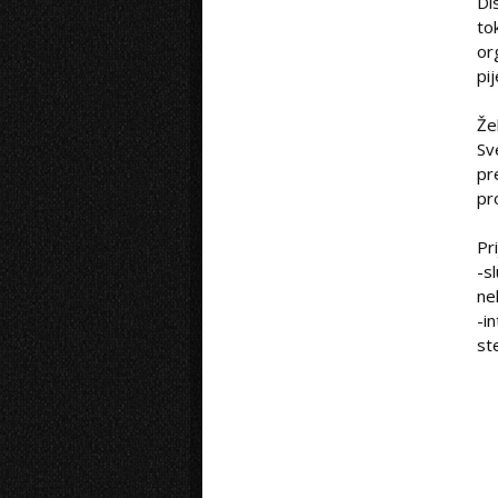
Di
to
or
pi
Žel
Sv
pr
pr
Pr
-s
ne
-i
ste