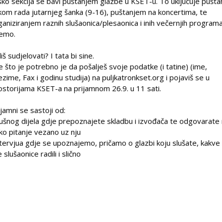
sko sekcija se bavi puštanjem glazbe u KSET-u. To uključuje pušta
kom rada jutarnjeg šanka (9-16), puštanjem na koncertima, te
ganiziranjem raznih slušaonica/plesaonica i inih večernjih programa.
jemo.
iš sudjelovati? I tata bi sine.
e što je potrebno je da pošalješ svoje podatke (i tatine) (ime,
ezime, Fax i godinu studija) na puljkatron
kset.org i pojaviš se u
ostorijama KSET-a na prijamnom 26.9. u 11 sati.
ijamni se sastoji od:
lušnog dijela gdje prepoznajete skladbu i izvođača te odgovarate
ko pitanje vezano uz nju
ntervjua gdje se upoznajemo, pričamo o glazbi koju slušate, kakve 
 slušaonice radili i slično