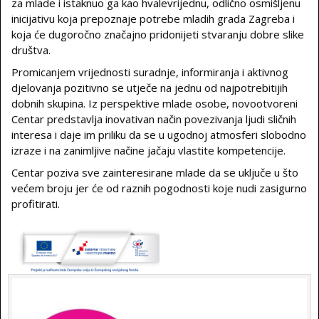
za mlade i istaknuo ga kao hvalevrijednu, odlično osmišljenu
inicijativu koja prepoznaje potrebe mladih grada Zagreba i
koja će dugoročno značajno pridonijeti stvaranju dobre slike
društva.
Promicanjem vrijednosti suradnje, informiranja i aktivnog
djelovanja pozitivno se utječe na jednu od najpotrebitijih
dobnih skupina. Iz perspektive mlade osobe, novootvoreni
Centar predstavlja inovativan način povezivanja ljudi sličnih
interesa i daje im priliku da se u ugodnoj atmosferi slobodno
izraze i na zanimljive načine jačaju vlastite kompetencije.
Centar poziva sve zainteresirane mlade da se uključe u što
većem broju jer će od raznih pogodnosti koje nudi zasigurno
profitirati.