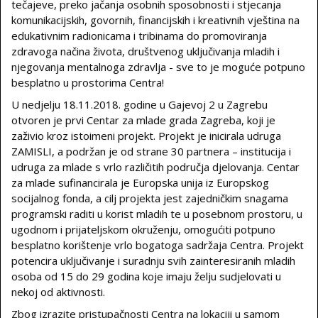
tečajeve, preko jačanja osobnih sposobnosti i stjecanja
komunikacijskih, govornih, financijskih i kreativnih vještina na
edukativnim radionicama i tribinama do promoviranja
zdravoga načina života, društvenog uključivanja mladih i
njegovanja mentalnoga zdravlja - sve to je moguće potpuno
besplatno u prostorima Centra!
U nedjelju 18.11.2018. godine u Gajevoj 2 u Zagrebu
otvoren je prvi Centar za mlade grada Zagreba, koji je
zaživio kroz istoimeni projekt. Projekt je inicirala udruga
ZAMISLI, a podržan je od strane 30 partnera – institucija i
udruga za mlade s vrlo različitih područja djelovanja. Centar
za mlade sufinancirala je Europska unija iz Europskog
socijalnog fonda, a cilj projekta jest zajedničkim snagama
programski raditi u korist mladih te u posebnom prostoru, u
ugodnom i prijateljskom okruženju, omogućiti potpuno
besplatno korištenje vrlo bogatoga sadržaja Centra. Projekt
potencira uključivanje i suradnju svih zainteresiranih mladih
osoba od 15 do 29 godina koje imaju želju sudjelovati u
nekoj od aktivnosti.
Zbog izrazite pristupačnosti Centra na lokaciji u samom