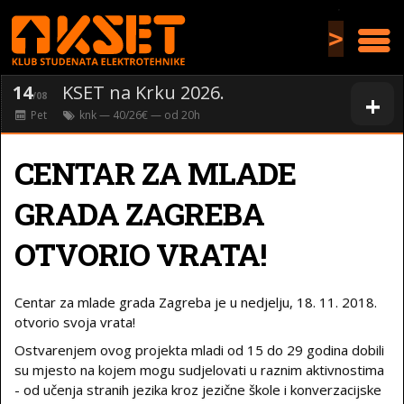
>
14
KSET na Krku 2026.
+
/08
Pet
knk
— 40/26€ — od
20
h
CENTAR ZA MLADE
GRADA ZAGREBA
OTVORIO VRATA!
Centar za mlade grada Zagreba je u nedjelju, 18. 11. 2018.
otvorio svoja vrata!
Ostvarenjem ovog projekta mladi od 15 do 29 godina dobili
su mjesto na kojem mogu sudjelovati u raznim aktivnostima
- od učenja stranih jezika kroz jezične škole i konverzacijske