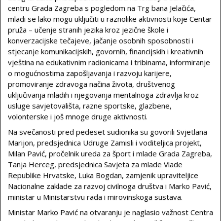
centru Grada Zagreba s pogledom na Trg bana Jelačića,
mladi se lako mogu uključiti u raznolike aktivnosti koje Centar
pruža – učenje stranih jezika kroz jezične škole i
konverzacijske tečajeve, jačanje osobnih sposobnosti i
stjecanje komunikacijskih, govornih, financijskih i kreativnih
vještina na edukativnim radionicama i tribinama, informiranje
o mogućnostima zapošljavanja i razvoju karijere,
promoviranje zdravoga načina života, društvenog
uključivanja mladih i njegovanja mentalnoga zdravlja kroz
usluge savjetovališta, razne sportske, glazbene,
volonterske i još mnoge druge aktivnosti.
Na svečanosti pred pedeset sudionika su govorili Svjetlana
Marijon, predsjednica Udruge Zamisli i voditeljica projekt,
Milan Pavić, pročelnik ureda za šport i mlade Grada Zagreba,
Tanja Herceg, predsjednica Savjeta za mlade Vlade
Republike Hrvatske, Luka Bogdan, zamjenik upraviteljice
Nacionalne zaklade za razvoj civilnoga društva i Marko Pavić,
ministar u Ministarstvu rada i mirovinskoga sustava.
Ministar Marko Pavić na otvaranju je naglasio važnost Centra