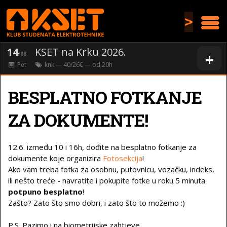
>
14
KSET na Krku 2026.
+
/08
Pet
knk
— 40/26€ — od
20
h
BESPLATNO FOTKANJE
ZA DOKUMENTE!
12.6. između 10 i 16h, dođite na besplatno fotkanje za
dokumente koje organizira
Fotosekcija
!
Ako vam treba fotka za osobnu, putovnicu, vozačku, indeks,
ili nešto treće - navratite i pokupite fotke u roku 5 minuta
potpuno besplatno
!
Zašto? Zato što smo dobri, i zato što to možemo :)
P.S. Pazimo i na biometrijske zahtjeve.