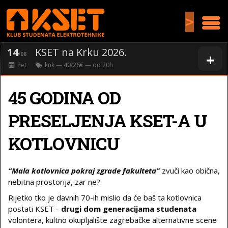
>
14
KSET na Krku 2026.
+
/08
Pet
knk
— 40/26€ — od
20
h
45 GODINA OD
PRESELJENJA KSET-A U
KOTLOVNICU
“Mala kotlovnica pokraj zgrade fakulteta”
zvuči kao obična,
nebitna prostorija, zar ne?
Rijetko tko je davnih 70-ih mislio da će baš ta kotlovnica
postati KSET -
drugi dom generacijama studenata
volontera, kultno okupljalište zagrebačke alternativne scene