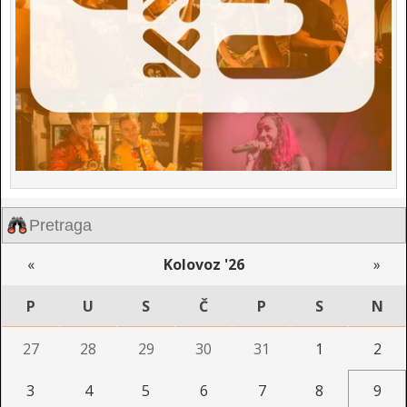
«
Kolovoz '26
»
P
U
S
Č
P
S
N
27
28
29
30
31
1
2
3
4
5
6
7
8
9