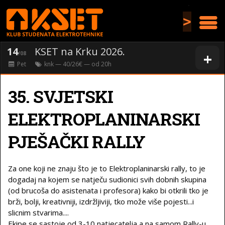
>
14
KSET na Krku 2026.
+
/08
Pet
knk
— 40/26€ — od
20
h
35. SVJETSKI
ELEKTROPLANINARSKI
PJEŠAČKI RALLY
Za one koji ne znaju što je to Elektroplaninarski rally, to je
dogadaj na kojem se natječu sudionici svih dobnih skupina
(od brucoša do asistenata i profesora) kako bi otkrili tko je
brži, bolji, kreativniji, izdržljiviji, tko može više pojesti...i
slicnim stvarima....
Ekipe se sastoje od 3-10 natjecatelja a na samom Rally-u