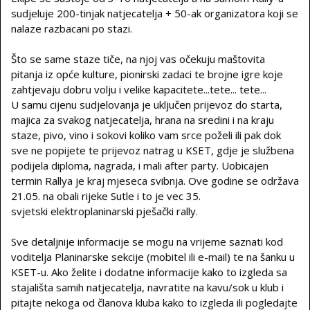
sudjeluje 200-tinjak natjecatelja + 50-ak organizatora koji se
nalaze razbacani po stazi.
Što se same staze tiče, na njoj vas očekuju maštovita
pitanja iz opće kulture, pionirski zadaci te brojne igre koje
zahtjevaju dobru volju i velike kapacitete...tete... tete...
U samu cijenu sudjelovanja je uključen prijevoz do starta,
majica za svakog natjecatelja, hrana na sredini i na kraju
staze, pivo, vino i sokovi koliko vam srce poželi ili pak dok
sve ne popijete te prijevoz natrag u KSET, gdje je službena
podijela diploma, nagrada, i mali after party. Uobicajen
termin Rallya je kraj mjeseca svibnja. Ove godine se održava
21.05. na obali rijeke Sutle i to je vec 35.
svjetski elektroplaninarski pješački rally.
Sve detaljnije informacije se mogu na vrijeme saznati kod
voditelja Planinarske sekcije (mobitel ili e-mail) te na šanku u
KSET-u. Ako želite i dodatne informacije kako to izgleda sa
stajališta samih natjecatelja, navratite na kavu/sok u klub i
pitajte nekoga od članova kluba kako to izgleda ili pogledajte