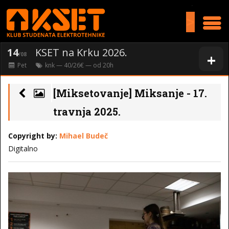
>
14
KSET na Krku 2026.
+
/08
Pet
knk
— 40/26€ — od
20
h
[Miksetovanje] Miksanje - 17.
travnja 2025.
Copyright by:
Mihael Budeč
Digitalno