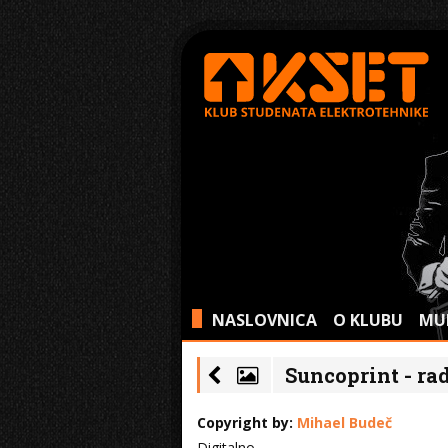
NASLOVNICA
O KLUBU
MU
>
Suncoprint - rad
Copyright by:
Mihael Budeč
Digitalno