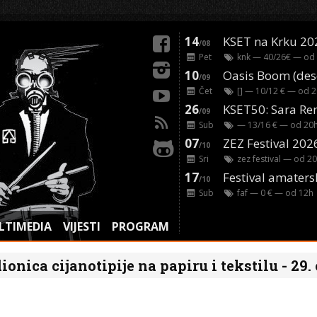
14
KSET na Krku 20
/08
Pet
knk
— 40/26€ — od
10
/09
Čet
[]
— 10/12 € — od
2
26
/09
Sub
— 13/16 € — od
20
07
ZEZ Festival 202
/10
Sri
zez festival
— od
20
17
Festival amaters
/10
Sub
faf
— 0 € — od
12
h
LTIMEDIA
VIJESTI
PROGRAM
ionica cijanotipije na papiru i tekstilu - 29.