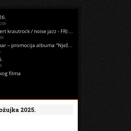
26.
20
h
Oasis Boom (desert krautrock / noise jazz - FR) @ KONTEJNER
0
h
KSET50: Sara Renar – promocija albuma "Nježne riječi" @ Močvara
h
6.
h
kog filma
 ožujka 2025.